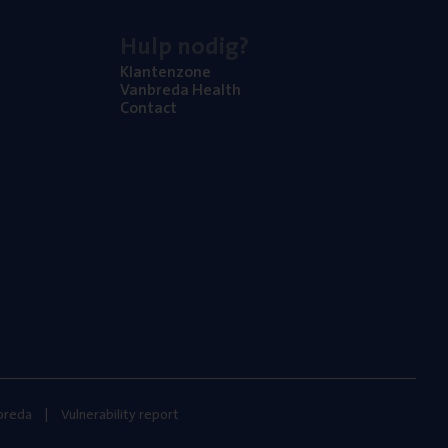
Hulp nodig?
Klan­ten­zo­ne
Van­b­re­da Health
Con­tact
nbreda
Vulnerability report