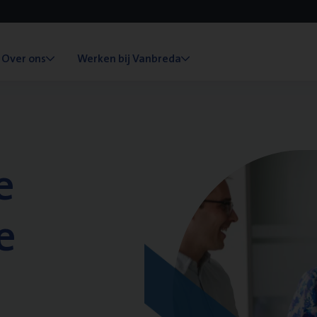
Over ons
Werken bij Vanbreda
e
e