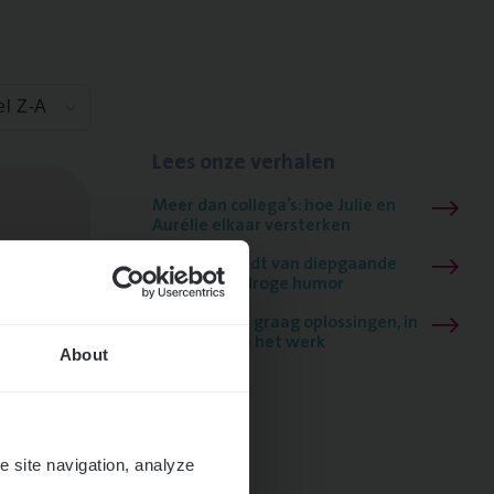
el Z-A
Lees onze verhalen
Meer dan collega’s: hoe Julie en
Aurélie elkaar versterken
Mathias houdt van diepgaande
dossiers én droge humor
Thalia zoekt graag oplossingen, in
games én op het werk
About
e site navigation, analyze