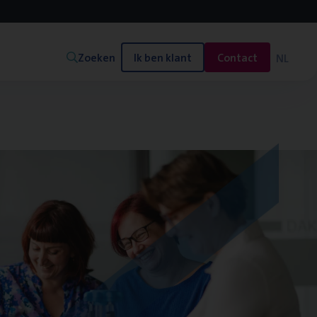
Zoeken
Ik ben klant
Contact
NL