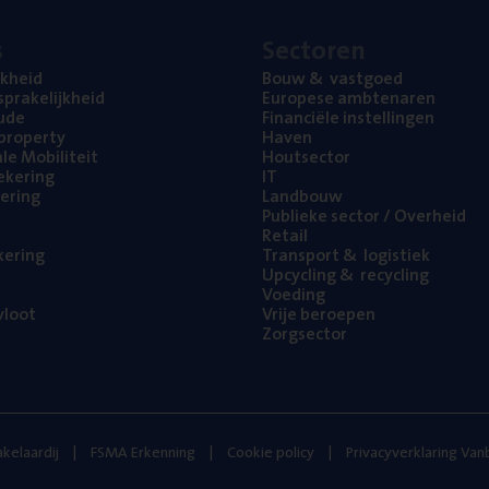
s
Sec­to­ren
jk­heid
Bouw
&
vastgoed
pra­ke­lijk­heid
Euro­pe­se ambtenaren
ude
Finan­ci­ë­le instellingen
l property
Haven
na­le Mobiliteit
Hout­sec­tor
e­ke­ring
IT
e­ring
Land­bouw
Publie­ke sec­tor / Overheid
Retail
ke­ring
Trans­port
&
logistiek
Upcy­cling
&
recycling
Voe­ding
loot
Vrije beroe­pen
Zorg­sec­tor
kelaardij
FSMA Erkenning
Cookie policy
Privacyverklaring Va