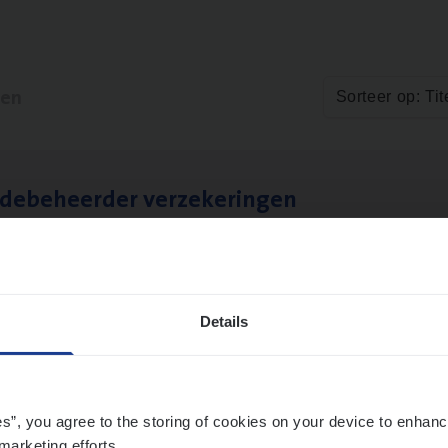
ten
Sorteer op: Tit
­de­be­heer­der verzekeringen
ms Management
t-Niklaas/Temse
Details
es”, you agree to the storing of cookies on your device to enhanc
marketing efforts.