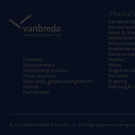
The­ma’
Aan­spra­ke­li
Beroeps­aan­s
Cyber
&
fra
Intel­lec­tu­a
Inter­na­ti­o­
Kre­diet­ver­z
Kunst­ver­ze­k
Inzich­ten
Mari­ne
Duur­zaam­heid
Mili­eu
Onze bedrijfs­cul­tuur
Oogst­ver­ze­
Onze vaca­tu­res
Per­so­nen
Diver­si­teit, gelijk­waar­dig­heid en
Pro­per­ty
inclusie
Voer­tuig
&
v
Part­ner­ships
© 2026 Vanbreda Risk & Benefits
Gedragsregels verzekeringsma