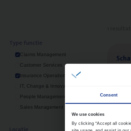
1 resulta
Type func­tie
Claims Management
Scha
Customer Services
Clai
Insurance Operations
Sin
IT, Change & Innovation
Consent
People Management
Sales Management
We use cookies
By clicking “Accept all cooki
Loca­tie
site usage, and assist in our 