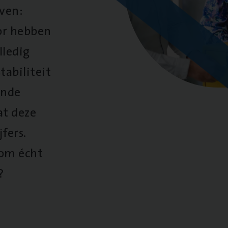
oven:
oor hebben
lledig
tabiliteit
ende
at deze
fers.
 om écht
?