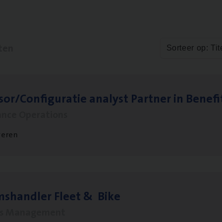
ten
Sorteer op: Tit
sor/​Configuratie ana­lyst Part­ner in Benefi
ance Operations
veren
ms­hand­ler Fleet
&
Bike
ms Management