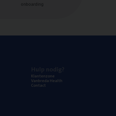
onboarding
Hulp nodig?
Klan­ten­zo­ne
Van­b­re­da Health
Con­tact