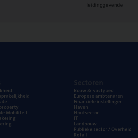
leidinggevende
s
Sec­to­ren
jk­heid
Bouw
&
vastgoed
pra­ke­lijk­heid
Euro­pe­se ambtenaren
ude
Finan­ci­ë­le instellingen
l property
Haven
na­le Mobiliteit
Hout­sec­tor
e­ke­ring
IT
e­ring
Land­bouw
Publie­ke sec­tor / Overheid
Retail