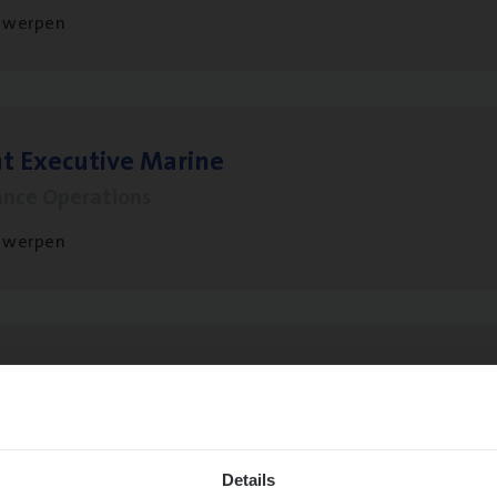
twerpen
t Exe­cu­ti­ve Marine
ance Operations
twerpen
sier­be­heer­der Gewaar­borgd Inkomen
ance Operations
twerpen
Details