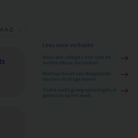
el A-Z
Lees onze verhalen
Meer dan collega’s: hoe Julie en
ts
Aurélie elkaar versterken
Mathias houdt van diepgaande
dossiers én droge humor
Thalia zoekt graag oplossingen, in
games én op het werk