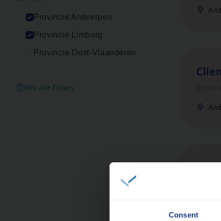
An
Provincie Antwerpen
Provincie Limburg
Provincie Oost-Vlaanderen
Clien
Insur
Wis alle filters
An
Dos­
Insur
An
Consent