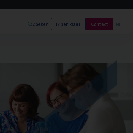
Zoeken
Ik ben klant
Contact
NL