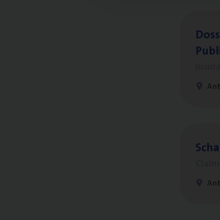
Dos­s
Publ
Insur
An
Scha
Clai
An