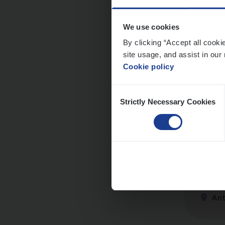
We use cookies
Dos­s
By clicking “Accept all cooki
site usage, and assist in our 
man
Cookie policy
Insur
Consent
Me
Strictly Necessary Cookies
Selection
Dos­s
Insur
Ant