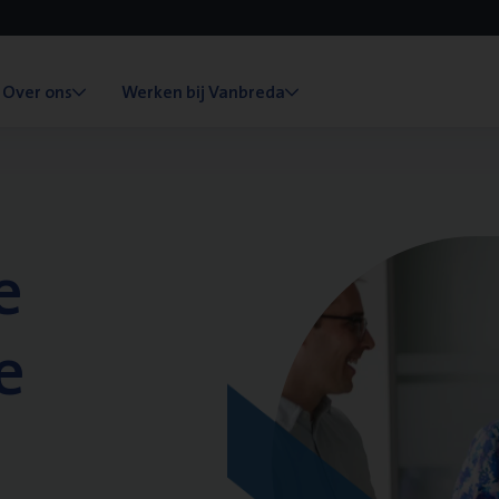
Over ons
Werken bij Vanbreda
e
e