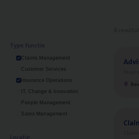
8 resulta
Type func­tie
Claims Management
Advi
Customer Services
Insur
Insurance Operations
Be
IT, Change & Innovation
People Management
Sales Management
Clai
Clai
Loca­tie