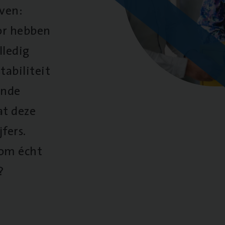
oven:
oor hebben
lledig
tabiliteit
ende
at deze
fers.
 om écht
?