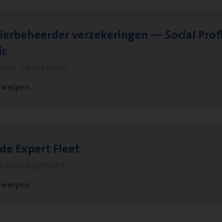
ier­be­heer­der ver­ze­ke­rin­gen — Soci­al Pro­f
ic
ance Operations
twerpen
­de Expert Fleet
ms Management
twerpen