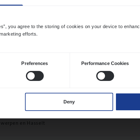
ier­be­heer­der Onder­ne­min­gen Van­b­re­da 
es”, you agree to the storing of cookies on your device to enhanc
marketing efforts.
s — Mechelen
ance Operations
chelen
Preferences
Performance Cookies
ier­be­heer­der Pro­per­ty verzekeringen
Deny
ance Operations
werpen en Hasselt