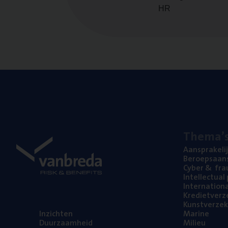
HR
The­ma’
Aan­spra­ke­li
Beroeps­aan­s
Cyber
&
fra
Intel­lec­tu­a
Inter­na­ti­o­
Kre­diet­ver­z
Kunst­ver­ze­k
Inzich­ten
Mari­ne
Duur­zaam­heid
Mili­eu