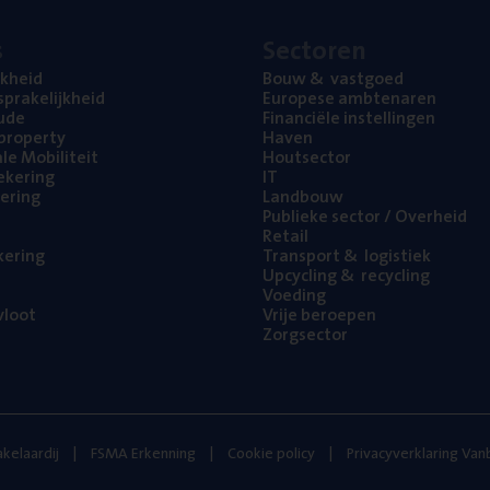
s
Sec­to­ren
jk­heid
Bouw
&
vastgoed
pra­ke­lijk­heid
Euro­pe­se ambtenaren
ude
Finan­ci­ë­le instellingen
l property
Haven
na­le Mobiliteit
Hout­sec­tor
e­ke­ring
IT
e­ring
Land­bouw
Publie­ke sec­tor / Overheid
Retail
ke­ring
Trans­port
&
logistiek
Upcy­cling
&
recycling
Voe­ding
loot
Vrije beroe­pen
Zorg­sec­tor
kelaardij
FSMA Erkenning
Cookie policy
Privacyverklaring Va