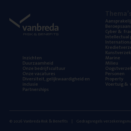
The­ma’
Aan­spra­ke­li
Beroeps­aan­s
Cyber
&
fra
Intel­lec­tu­a
Inter­na­ti­o­
Kre­diet­ver­z
Kunst­ver­ze­k
Inzich­ten
Mari­ne
Duur­zaam­heid
Mili­eu
Onze bedrijfs­cul­tuur
Oogst­ver­ze­
Onze vaca­tu­res
Per­so­nen
Diver­si­teit, gelijk­waar­dig­heid en
Pro­per­ty
inclusie
Voer­tuig
&
v
Part­ner­ships
© 2026 Vanbreda Risk & Benefits
Gedragsregels verzekeringsma