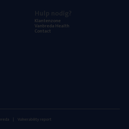
Hulp nodig?
Klan­ten­zo­ne
Van­b­re­da Health
Con­tact
nbreda
Vulnerability report