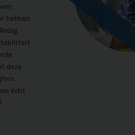
oven:
oor hebben
lledig
tabiliteit
ende
at deze
fers.
 om écht
?