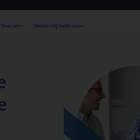
Over ons
Werken bij Vanbreda
e
e