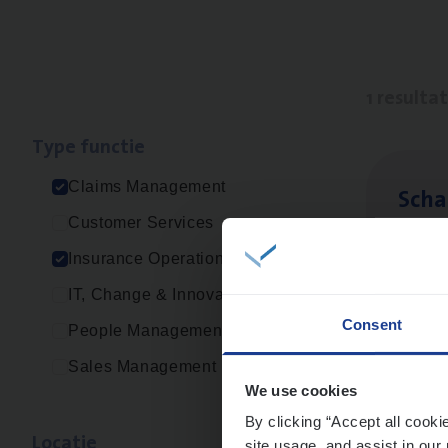
1 resulta
Type func­tie
Claims Management
Scha
Customer Services
Clai
Insurance Operations
Sin
IT, Change & Innovation
Consent
People Management
Sales Management
We use cookies
By clicking “Accept all cooki
Loca­tie
site usage, and assist in our 