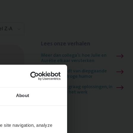
el Z-A
Lees onze verhalen
Meer dan collega’s: hoe Julie en
Aurélie elkaar versterken
Mathias houdt van diepgaande
dossiers én droge humor
Thalia zoekt graag oplossingen, in
games én op het werk
About
e site navigation, analyze