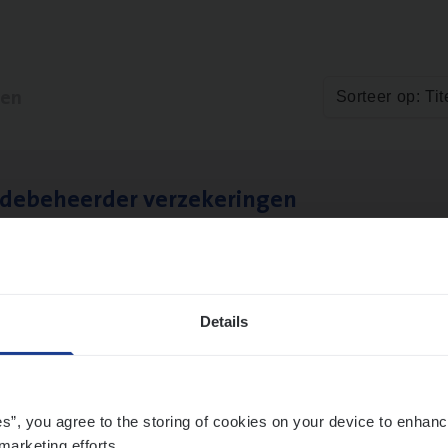
ten
Sorteer op: Tit
­de­be­heer­der verzekeringen
ms Management
t-Niklaas/Temse
Details
es”, you agree to the storing of cookies on your device to enhanc
marketing efforts.