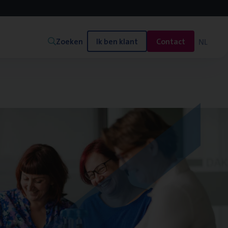
Zoeken
Ik ben klant
Contact
NL