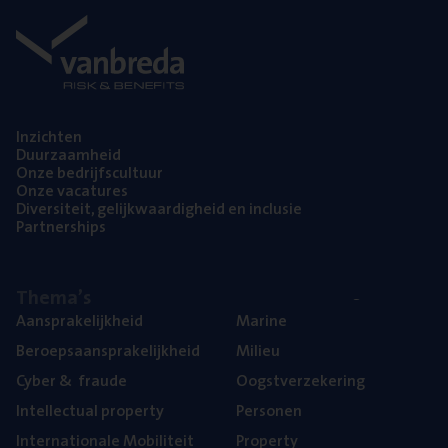
Inzich­ten
Duur­zaam­heid
Onze bedrijfs­cul­tuur
Onze vaca­tu­res
Diver­si­teit, gelijk­waar­dig­heid en inclusie
Part­ner­ships
The­ma’s
Aan­spra­ke­lijk­heid
Mari­ne
Beroeps­aan­spra­ke­lijk­heid
Mili­eu
Cyber
&
fraude
Oogst­ver­ze­ke­ring
Intel­lec­tu­al property
Per­so­nen
Inter­na­ti­o­na­le Mobiliteit
Pro­per­ty