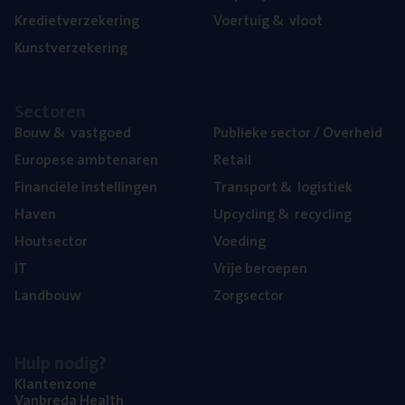
Kre­diet­ver­ze­ke­ring
Voer­tuig
&
vloot
Kunst­ver­ze­ke­ring
Sec­to­ren
Bouw
&
vastgoed
Publie­ke sec­tor / Overheid
Euro­pe­se ambtenaren
Retail
Finan­ci­ë­le instellingen
Trans­port
&
logistiek
Haven
Upcy­cling
&
recycling
Hout­sec­tor
Voe­ding
IT
Vrije beroe­pen
Land­bouw
Zorg­sec­tor
Hulp nodig?
Klan­ten­zo­ne
Van­b­re­da Health