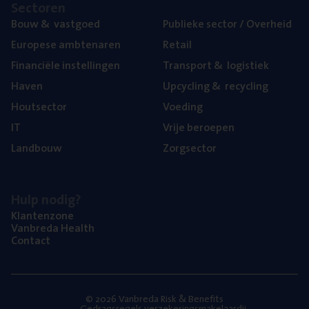
Sec­to­ren
Bouw
&
vastgoed
Publie­ke sec­tor / Overheid
Euro­pe­se ambtenaren
Retail
Finan­ci­ë­le instellingen
Trans­port
&
logistiek
Haven
Upcy­cling
&
recycling
Hout­sec­tor
Voe­ding
IT
Vrije beroe­pen
Land­bouw
Zorg­sec­tor
Hulp nodig?
Klan­ten­zo­ne
Van­b­re­da Health
Con­tact
© 2026 Vanbreda Risk & Benefits
Gedragsregels verzekeringsmakelaardij