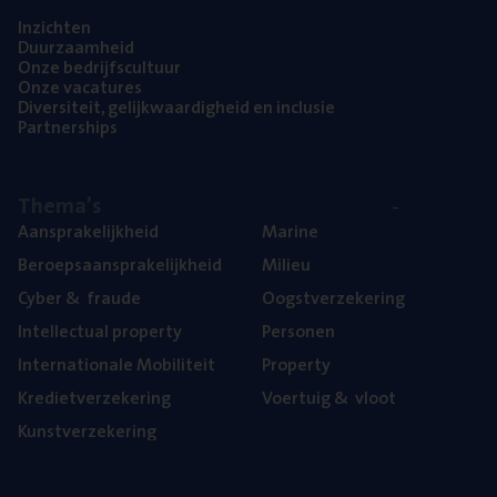
Inzich­ten
Duur­zaam­heid
Onze bedrijfs­cul­tuur
Onze vaca­tu­res
Diver­si­teit, gelijk­waar­dig­heid en inclusie
Part­ner­ships
The­ma’s
Aan­spra­ke­lijk­heid
Mari­ne
Beroeps­aan­spra­ke­lijk­heid
Mili­eu
Cyber
&
fraude
Oogst­ver­ze­ke­ring
Intel­lec­tu­al property
Per­so­nen
Inter­na­ti­o­na­le Mobiliteit
Pro­per­ty
Kre­diet­ver­ze­ke­ring
Voer­tuig
&
vloot
Kunst­ver­ze­ke­ring