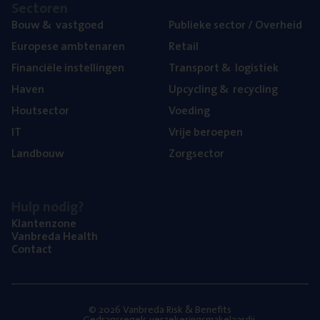
Sec­to­ren
Bouw
&
vastgoed
Publie­ke sec­tor / Overheid
Euro­pe­se ambtenaren
Retail
Finan­ci­ë­le instellingen
Trans­port
&
logistiek
Haven
Upcy­cling
&
recycling
Hout­sec­tor
Voe­ding
IT
Vrije beroe­pen
Land­bouw
Zorg­sec­tor
Hulp nodig?
Klan­ten­zo­ne
Van­b­re­da Health
Con­tact
© 2026 Vanbreda Risk & Benefits
Gedragsregels verzekeringsmakelaardij