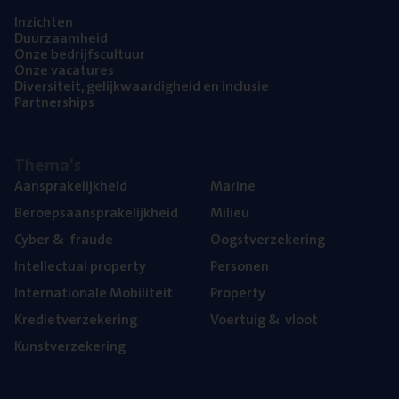
Inzich­ten
Duur­zaam­heid
Onze bedrijfs­cul­tuur
Onze vaca­tu­res
Diver­si­teit, gelijk­waar­dig­heid en inclusie
Part­ner­ships
The­ma’s
Aan­spra­ke­lijk­heid
Mari­ne
Beroeps­aan­spra­ke­lijk­heid
Mili­eu
Cyber
&
fraude
Oogst­ver­ze­ke­ring
Intel­lec­tu­al property
Per­so­nen
Inter­na­ti­o­na­le Mobiliteit
Pro­per­ty
Kre­diet­ver­ze­ke­ring
Voer­tuig
&
vloot
Kunst­ver­ze­ke­ring