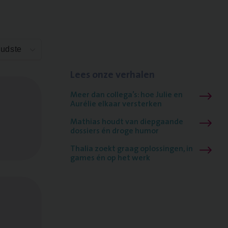
Oudste
Lees onze verhalen
Meer dan collega’s: hoe Julie en
Aurélie elkaar versterken
Mathias houdt van diepgaande
dossiers én droge humor
Thalia zoekt graag oplossingen, in
games én op het werk