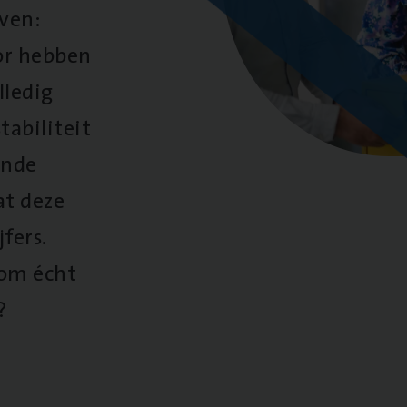
oven:
oor hebben
lledig
tabiliteit
ende
at deze
fers.
 om écht
?