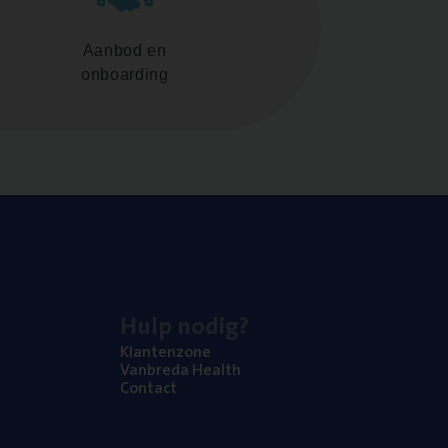
Aanbod en
onboarding
Hulp nodig?
Klan­ten­zo­ne
Van­b­re­da Health
Con­tact