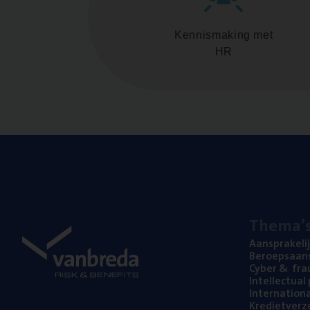
Kennismaking met
HR
The­ma’
Aan­spra­ke­li
Beroeps­aan­s
Cyber
&
fra
Intel­lec­tu­a
Inter­na­ti­o­
Kre­diet­ver­z