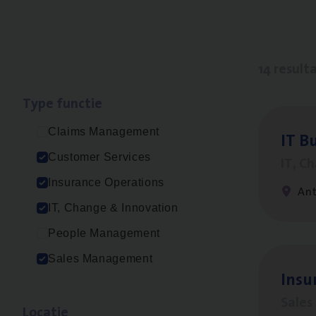
14 result
Type func­tie
Claims Management
IT
Bu
Customer Services
IT, C
Insurance Operations
An
IT, Change & Innovation
People Management
Sales Management
Insu­
Sale
Loca­tie