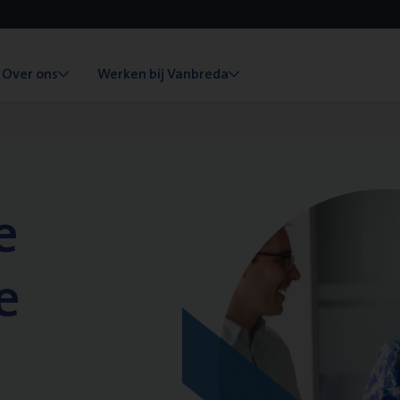
Over ons
Werken bij Vanbreda
e
e