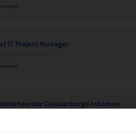
twerpen
le)
IT
Pro­ject Manager
hange & Innovation
twerpen
sier­be­heer­der Gewaar­borgd Inkomen
ance Operations
twerpen