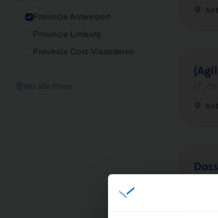
An
Provincie Antwerpen
Provincie Limburg
Provincie Oost-Vlaanderen
(Agi­
IT, C
Wis alle filters
An
Dos­
Insur
An