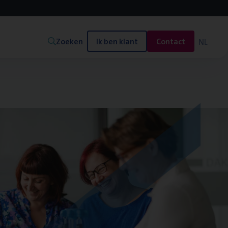
Zoeken
Ik ben klant
Contact
NL