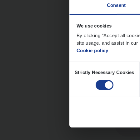
Consent
Dos­s
We use cookies
man
By clicking “Accept all cooki
site usage, and assist in our 
Insur
Cookie policy
Me
Consent
Strictly Necessary Cookies
Selection
Dos­s
Insur
Ant