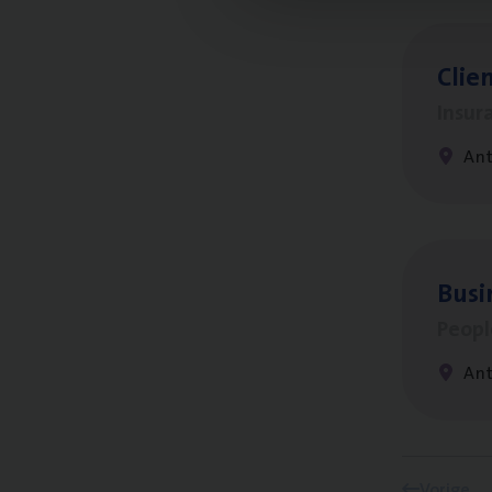
Clien
Insur
An
Busi
Peop
An
Vorige