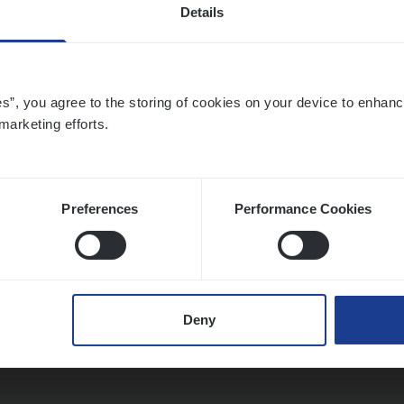
Details
ier­be­heer­der Onder­ne­min­gen Van­b­re­da 
s — Mechelen
es”, you agree to the storing of cookies on your device to enhanc
marketing efforts.
ance Operations
chelen
Preferences
Performance Cookies
ier­be­heer­der Pro­per­ty verzekeringen
ance Operations
Deny
werpen en Hasselt