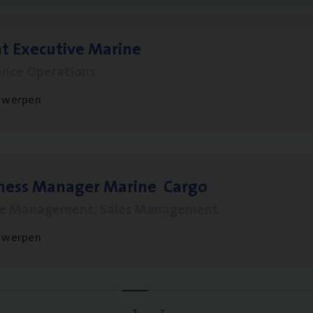
t Exe­cu­ti­ve Marine
ance Operations
twerpen
­ness Mana­ger Mari­ne Cargo
le Management, Sales Management
twerpen
1
2