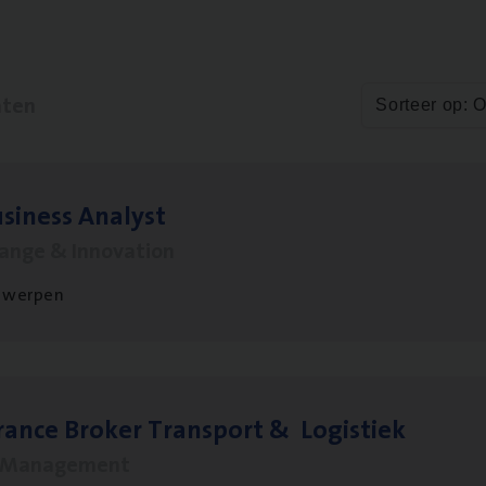
aten
Sorteer op: 
si­ness Analyst
hange & Innovation
twerpen
ran­ce Bro­ker Trans­port
&
Logistiek
s Management