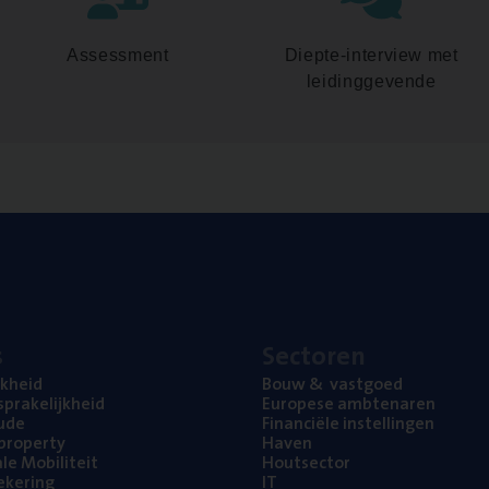
Assessment
Diepte-interview met
leidinggevende
s
Sec­to­ren
jk­heid
Bouw
&
vastgoed
pra­ke­lijk­heid
Euro­pe­se ambtenaren
ude
Finan­ci­ë­le instellingen
l property
Haven
na­le Mobiliteit
Hout­sec­tor
e­ke­ring
IT