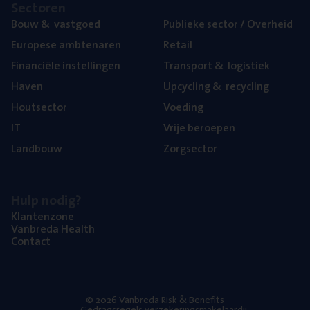
Sec­to­ren
Bouw
&
vastgoed
Publie­ke sec­tor / Overheid
Euro­pe­se ambtenaren
Retail
Finan­ci­ë­le instellingen
Trans­port
&
logistiek
Haven
Upcy­cling
&
recycling
Hout­sec­tor
Voe­ding
IT
Vrije beroe­pen
Land­bouw
Zorg­sec­tor
Hulp nodig?
Klan­ten­zo­ne
Van­b­re­da Health
Con­tact
© 2026 Vanbreda Risk & Benefits
Gedragsregels verzekeringsmakelaardij