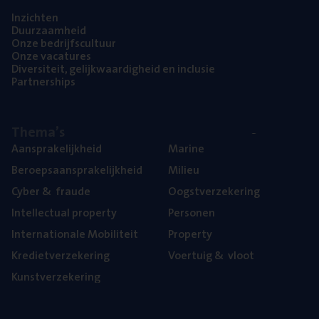
Inzich­ten
Duur­zaam­heid
Onze bedrijfs­cul­tuur
Onze vaca­tu­res
Diver­si­teit, gelijk­waar­dig­heid en inclusie
Part­ner­ships
The­ma’s
Aan­spra­ke­lijk­heid
Mari­ne
Beroeps­aan­spra­ke­lijk­heid
Mili­eu
Cyber
&
fraude
Oogst­ver­ze­ke­ring
Intel­lec­tu­al property
Per­so­nen
Inter­na­ti­o­na­le Mobiliteit
Pro­per­ty
Kre­diet­ver­ze­ke­ring
Voer­tuig
&
vloot
Kunst­ver­ze­ke­ring