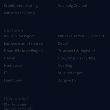
Kre­diet­ver­ze­ke­ring
Voer­tuig
&
vloot
Kunst­ver­ze­ke­ring
Sec­to­ren
Bouw
&
vastgoed
Publie­ke sec­tor / Overheid
Euro­pe­se ambtenaren
Retail
Finan­ci­ë­le instellingen
Trans­port
&
logistiek
Haven
Upcy­cling
&
recycling
Hout­sec­tor
Voe­ding
IT
Vrije beroe­pen
Land­bouw
Zorg­sec­tor
Hulp nodig?
Klan­ten­zo­ne
Van­b­re­da Health