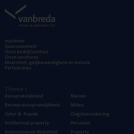
Inzich­ten
Duur­zaam­heid
Onze bedrijfs­cul­tuur
Onze vaca­tu­res
Diver­si­teit, gelijk­waar­dig­heid en inclusie
Part­ner­ships
The­ma’s
Aan­spra­ke­lijk­heid
Mari­ne
Beroeps­aan­spra­ke­lijk­heid
Mili­eu
Cyber
&
fraude
Oogst­ver­ze­ke­ring
Intel­lec­tu­al property
Per­so­nen
Inter­na­ti­o­na­le Mobiliteit
Pro­per­ty