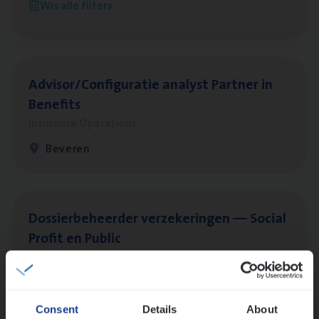
Wis alle filters
Antwerpen
Advisor/​Configuratie ana­lyst Part­ner in
Benefits
Insurance Operations
Beveren
Dos­sier­be­heer­der ver­ze­ke­rin­gen — Soci­al
Pro­fit en Public
Insurance Operations
Antwerpen
Consent
Details
About