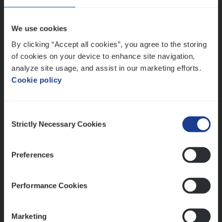
Vorige
Volgende
We use cookies
By clicking “Accept all cookies”, you agree to the storing
of cookies on your device to enhance site navigation,
Lees onze verhalen
analyze site usage, and assist in our marketing efforts.
Cookie policy
Meer dan collega’s: hoe Julie en Aurélie elkaar
versterken
Mathias houdt van diepgaande dossiers én droge
Consent
humor
Strictly Necessary Cookies
Selection
Thalia zoekt graag oplossingen, in games én op het
werk
Preferences
Performance Cookies
Ons sollicitatieproces
Marketing