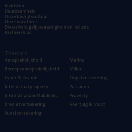
Inzich­ten
Duur­zaam­heid
Onze bedrijfs­cul­tuur
Onze vaca­tu­res
Diver­si­teit, gelijk­waar­dig­heid en inclusie
Part­ner­ships
The­ma’s
Aan­spra­ke­lijk­heid
Mari­ne
Beroeps­aan­spra­ke­lijk­heid
Mili­eu
Cyber
&
fraude
Oogst­ver­ze­ke­ring
Intel­lec­tu­al property
Per­so­nen
Inter­na­ti­o­na­le Mobiliteit
Pro­per­ty
Kre­diet­ver­ze­ke­ring
Voer­tuig
&
vloot
Kunst­ver­ze­ke­ring