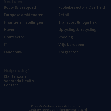
Sec­to­ren
Bouw
&
vastgoed
Publie­ke sec­tor / Overheid
Euro­pe­se ambtenaren
Retail
Finan­ci­ë­le instellingen
Trans­port
&
logistiek
Haven
Upcy­cling
&
recycling
Hout­sec­tor
Voe­ding
IT
Vrije beroe­pen
Land­bouw
Zorg­sec­tor
Hulp nodig?
Klan­ten­zo­ne
Van­b­re­da Health
Con­tact
© 2026 Vanbreda Risk & Benefits
Gedragsregels verzekeringsmakelaardij