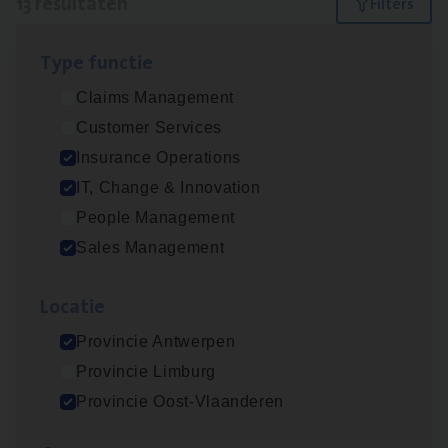
13 resultaten
Filters
Type func­tie
Cor­po­ra­te Insu­ran­ce Bro­ker Property
Claims Management
Sales Management
Customer Services
Antwerpen
Insurance Operations
IT, Change & Innovation
People Management
Insu­ran­ce Bro­ker
KMO
Sales Management
Sales Management
Loca­tie
Antwerpen
Provincie Antwerpen
Provincie Limburg
Test Ana­lyst
Provincie Oost-Vlaanderen
IT, Change & Innovation