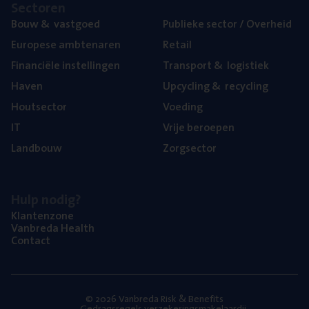
Sec­to­ren
Bouw
&
vastgoed
Publie­ke sec­tor / Overheid
Euro­pe­se ambtenaren
Retail
Finan­ci­ë­le instellingen
Trans­port
&
logistiek
Haven
Upcy­cling
&
recycling
Hout­sec­tor
Voe­ding
IT
Vrije beroe­pen
Land­bouw
Zorg­sec­tor
Hulp nodig?
Klan­ten­zo­ne
Van­b­re­da Health
Con­tact
© 2026 Vanbreda Risk & Benefits
Gedragsregels verzekeringsmakelaardij