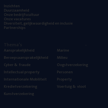
Inzich­ten
Duur­zaam­heid
Onze bedrijfs­cul­tuur
Onze vaca­tu­res
Diver­si­teit, gelijk­waar­dig­heid en inclusie
Part­ner­ships
The­ma’s
Aan­spra­ke­lijk­heid
Mari­ne
Beroeps­aan­spra­ke­lijk­heid
Mili­eu
Cyber
&
fraude
Oogst­ver­ze­ke­ring
Intel­lec­tu­al property
Per­so­nen
Inter­na­ti­o­na­le Mobiliteit
Pro­per­ty
Kre­diet­ver­ze­ke­ring
Voer­tuig
&
vloot
Kunst­ver­ze­ke­ring