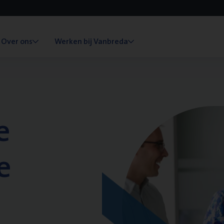
Over ons
Werken bij Vanbreda
e
e