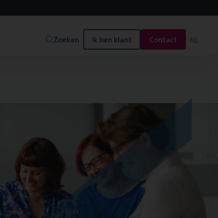
Zoeken
Ik ben klant
Contact
NL