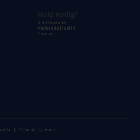
Hulp nodig?
Klan­ten­zo­ne
Van­b­re­da Health
Con­tact
nbreda
Vulnerability report