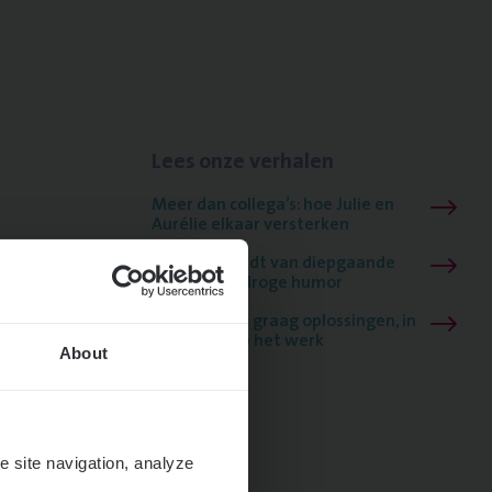
Lees onze verhalen
Meer dan collega’s: hoe Julie en
Aurélie elkaar versterken
Mathias houdt van diepgaande
dossiers én droge humor
Thalia zoekt graag oplossingen, in
games én op het werk
About
e site navigation, analyze