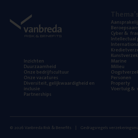
The­ma’
Aan­spra­ke­li
Beroeps­aan­s
Cyber
&
fra
Intel­lec­tu­a
Inter­na­ti­o­
Kre­diet­ver­z
Kunst­ver­ze­k
Inzich­ten
Mari­ne
Duur­zaam­heid
Mili­eu
Onze bedrijfs­cul­tuur
Oogst­ver­ze­
Onze vaca­tu­res
Per­so­nen
Diver­si­teit, gelijk­waar­dig­heid en
Pro­per­ty
inclusie
Voer­tuig
&
v
Part­ner­ships
© 2026 Vanbreda Risk & Benefits
Gedragsregels verzekeringsma