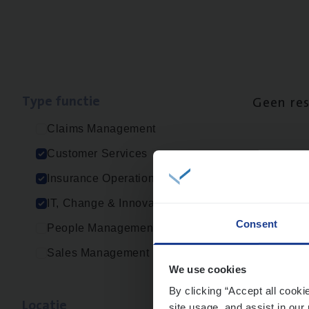
Type func­tie
Geen re
Claims Management
Customer Services
Insurance Operations
IT, Change & Innovation
Consent
People Management
Sales Management
We use cookies
By clicking “Accept all cooki
Loca­tie
site usage, and assist in our 