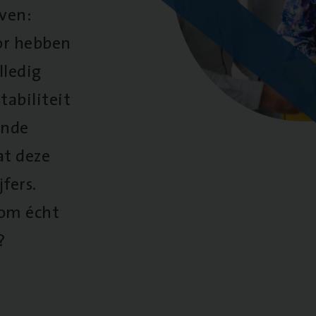
oven:
oor hebben
lledig
tabiliteit
ende
at deze
fers.
 om écht
?