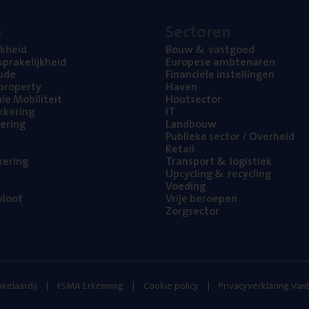
s
Sec­to­ren
jk­heid
Bouw
&
vastgoed
pra­ke­lijk­heid
Euro­pe­se ambtenaren
ude
Finan­ci­ë­le instellingen
l property
Haven
na­le Mobiliteit
Hout­sec­tor
e­ke­ring
IT
e­ring
Land­bouw
Publie­ke sec­tor / Overheid
Retail
ke­ring
Trans­port
&
logistiek
Upcy­cling
&
recycling
Voe­ding
loot
Vrije beroe­pen
Zorg­sec­tor
kelaardij
FSMA Erkenning
Cookie policy
Privacyverklaring Va