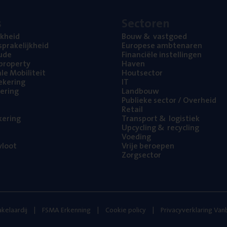
s
Sec­to­ren
jk­heid
Bouw
&
vastgoed
pra­ke­lijk­heid
Euro­pe­se ambtenaren
ude
Finan­ci­ë­le instellingen
l property
Haven
na­le Mobiliteit
Hout­sec­tor
e­ke­ring
IT
e­ring
Land­bouw
Publie­ke sec­tor / Overheid
Retail
ke­ring
Trans­port
&
logistiek
Upcy­cling
&
recycling
Voe­ding
loot
Vrije beroe­pen
Zorg­sec­tor
kelaardij
FSMA Erkenning
Cookie policy
Privacyverklaring Va