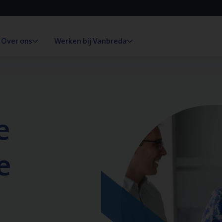
Over ons
Werken bij Vanbreda
e
e