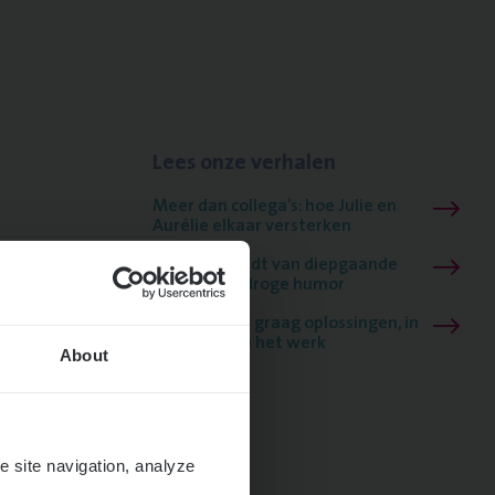
Lees onze verhalen
Meer dan collega’s: hoe Julie en
Aurélie elkaar versterken
Mathias houdt van diepgaande
dossiers én droge humor
Thalia zoekt graag oplossingen, in
games én op het werk
About
e site navigation, analyze