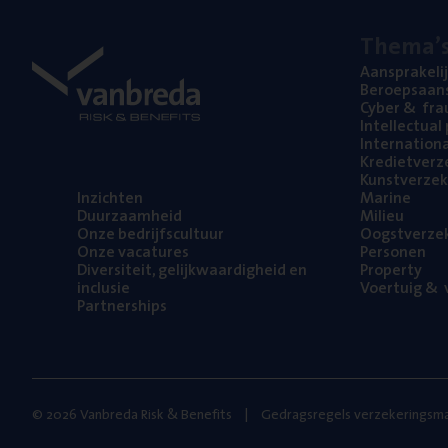
The­ma’
Aan­spra­ke­li
Beroeps­aan­s
Cyber
&
fra
Intel­lec­tu­a
Inter­na­ti­o­
Kre­diet­ver­z
Kunst­ver­ze­k
Inzich­ten
Mari­ne
Duur­zaam­heid
Mili­eu
Onze bedrijfs­cul­tuur
Oogst­ver­ze­
Onze vaca­tu­res
Per­so­nen
Diver­si­teit, gelijk­waar­dig­heid en
Pro­per­ty
inclusie
Voer­tuig
&
v
Part­ner­ships
© 2026 Vanbreda Risk & Benefits
Gedragsregels verzekeringsma