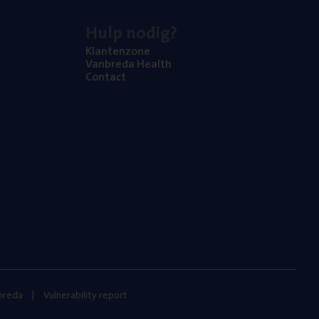
Hulp nodig?
Klan­ten­zo­ne
Van­b­re­da Health
Con­tact
nbreda
Vulnerability report