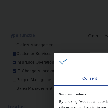
Type func­tie
Geen re
Claims Management
Customer Services
Insurance Operations
IT, Change & Innovation
Consent
People Management
Sales Management
We use cookies
By clicking “Accept all cooki
Loca­tie
site usage, and assist in our 