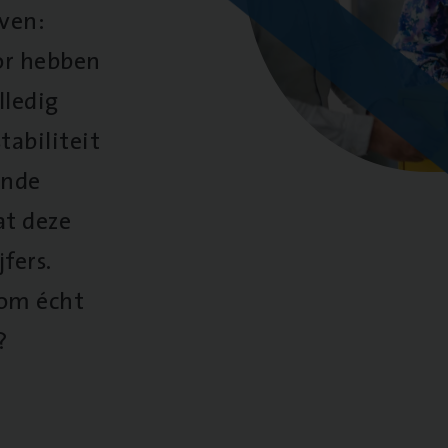
oven:
oor hebben
lledig
tabiliteit
ende
at deze
fers.
 om écht
?