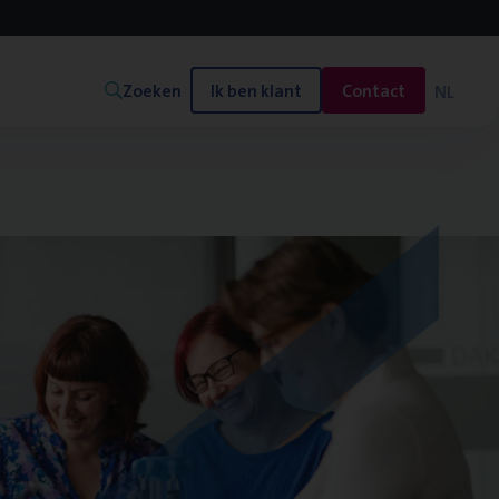
Zoeken
Ik ben klant
Contact
NL