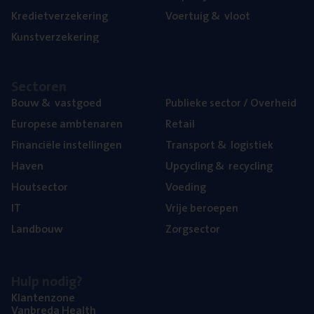
Kre­diet­ver­ze­ke­ring
Voer­tuig
&
vloot
Kunst­ver­ze­ke­ring
Sec­to­ren
Bouw
&
vastgoed
Publie­ke sec­tor / Overheid
Euro­pe­se ambtenaren
Retail
Finan­ci­ë­le instellingen
Trans­port
&
logistiek
Haven
Upcy­cling
&
recycling
Hout­sec­tor
Voe­ding
IT
Vrije beroe­pen
Land­bouw
Zorg­sec­tor
Hulp nodig?
Klan­ten­zo­ne
Van­b­re­da Health