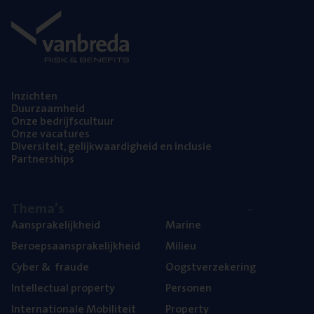
Inzich­ten
Duur­zaam­heid
Onze bedrijfs­cul­tuur
Onze vaca­tu­res
Diver­si­teit, gelijk­waar­dig­heid en inclusie
Part­ner­ships
The­ma’s
Aan­spra­ke­lijk­heid
Mari­ne
Beroeps­aan­spra­ke­lijk­heid
Mili­eu
Cyber
&
fraude
Oogst­ver­ze­ke­ring
Intel­lec­tu­al property
Per­so­nen
Inter­na­ti­o­na­le Mobiliteit
Pro­per­ty