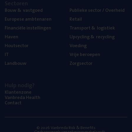
Sec­to­ren
Bouw
&
vastgoed
Publie­ke sec­tor / Overheid
Euro­pe­se ambtenaren
Retail
Finan­ci­ë­le instellingen
Trans­port
&
logistiek
Haven
Upcy­cling
&
recycling
Hout­sec­tor
Voe­ding
IT
Vrije beroe­pen
Land­bouw
Zorg­sec­tor
Hulp nodig?
Klan­ten­zo­ne
Van­b­re­da Health
Con­tact
© 2026 Vanbreda Risk & Benefits
Gedragsregels verzekeringsmakelaardij