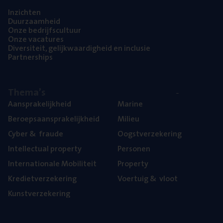
Inzich­ten
Duur­zaam­heid
Onze bedrijfs­cul­tuur
Onze vaca­tu­res
Diver­si­teit, gelijk­waar­dig­heid en inclusie
Part­ner­ships
The­ma’s
Aan­spra­ke­lijk­heid
Mari­ne
Beroeps­aan­spra­ke­lijk­heid
Mili­eu
Cyber
&
fraude
Oogst­ver­ze­ke­ring
Intel­lec­tu­al property
Per­so­nen
Inter­na­ti­o­na­le Mobiliteit
Pro­per­ty
Kre­diet­ver­ze­ke­ring
Voer­tuig
&
vloot
Kunst­ver­ze­ke­ring