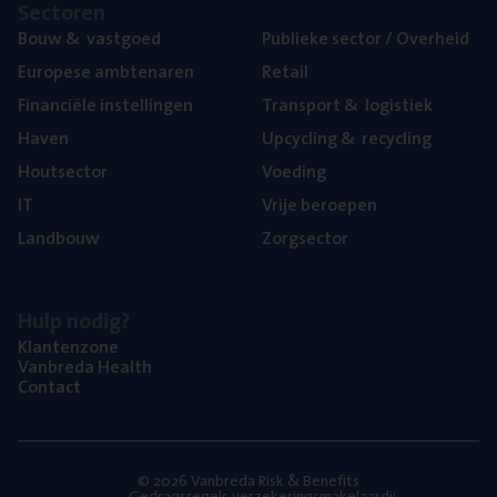
Sec­to­ren
Bouw
&
vastgoed
Publie­ke sec­tor / Overheid
Euro­pe­se ambtenaren
Retail
Finan­ci­ë­le instellingen
Trans­port
&
logistiek
Haven
Upcy­cling
&
recycling
Hout­sec­tor
Voe­ding
IT
Vrije beroe­pen
Land­bouw
Zorg­sec­tor
Hulp nodig?
Klan­ten­zo­ne
Van­b­re­da Health
Con­tact
© 2026 Vanbreda Risk & Benefits
Gedragsregels verzekeringsmakelaardij