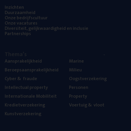
Inzich­ten
Duur­zaam­heid
Onze bedrijfs­cul­tuur
Onze vaca­tu­res
Diver­si­teit, gelijk­waar­dig­heid en inclusie
Part­ner­ships
The­ma’s
Aan­spra­ke­lijk­heid
Mari­ne
Beroeps­aan­spra­ke­lijk­heid
Mili­eu
Cyber
&
fraude
Oogst­ver­ze­ke­ring
Intel­lec­tu­al property
Per­so­nen
Inter­na­ti­o­na­le Mobiliteit
Pro­per­ty
Kre­diet­ver­ze­ke­ring
Voer­tuig
&
vloot
Kunst­ver­ze­ke­ring