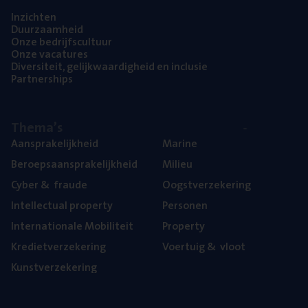
Inzich­ten
Duur­zaam­heid
Onze bedrijfs­cul­tuur
Onze vaca­tu­res
Diver­si­teit, gelijk­waar­dig­heid en inclusie
Part­ner­ships
The­ma’s
Aan­spra­ke­lijk­heid
Mari­ne
Beroeps­aan­spra­ke­lijk­heid
Mili­eu
Cyber
&
fraude
Oogst­ver­ze­ke­ring
Intel­lec­tu­al property
Per­so­nen
Inter­na­ti­o­na­le Mobiliteit
Pro­per­ty
Kre­diet­ver­ze­ke­ring
Voer­tuig
&
vloot
Kunst­ver­ze­ke­ring