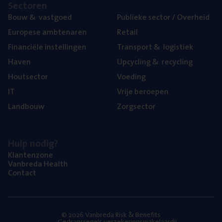
Sec­to­ren
Bouw
&
vastgoed
Publie­ke sec­tor / Overheid
Euro­pe­se ambtenaren
Retail
Finan­ci­ë­le instellingen
Trans­port
&
logistiek
Haven
Upcy­cling
&
recycling
Hout­sec­tor
Voe­ding
IT
Vrije beroe­pen
Land­bouw
Zorg­sec­tor
Hulp nodig?
Klan­ten­zo­ne
Van­b­re­da Health
Con­tact
© 2026 Vanbreda Risk & Benefits
Gedragsregels verzekeringsmakelaardij