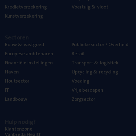
Kre­diet­ver­ze­ke­ring
Voer­tuig
&
vloot
Kunst­ver­ze­ke­ring
Sec­to­ren
Bouw
&
vastgoed
Publie­ke sec­tor / Overheid
Euro­pe­se ambtenaren
Retail
Finan­ci­ë­le instellingen
Trans­port
&
logistiek
Haven
Upcy­cling
&
recycling
Hout­sec­tor
Voe­ding
IT
Vrije beroe­pen
Land­bouw
Zorg­sec­tor
Hulp nodig?
Klan­ten­zo­ne
Van­b­re­da Health