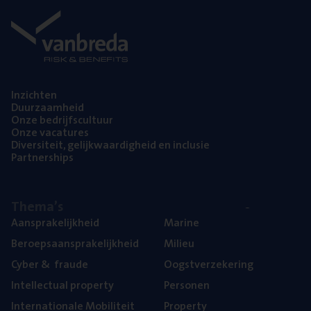
Inzich­ten
Duur­zaam­heid
Onze bedrijfs­cul­tuur
Onze vaca­tu­res
Diver­si­teit, gelijk­waar­dig­heid en inclusie
Part­ner­ships
The­ma’s
Aan­spra­ke­lijk­heid
Mari­ne
Beroeps­aan­spra­ke­lijk­heid
Mili­eu
Cyber
&
fraude
Oogst­ver­ze­ke­ring
Intel­lec­tu­al property
Per­so­nen
Inter­na­ti­o­na­le Mobiliteit
Pro­per­ty