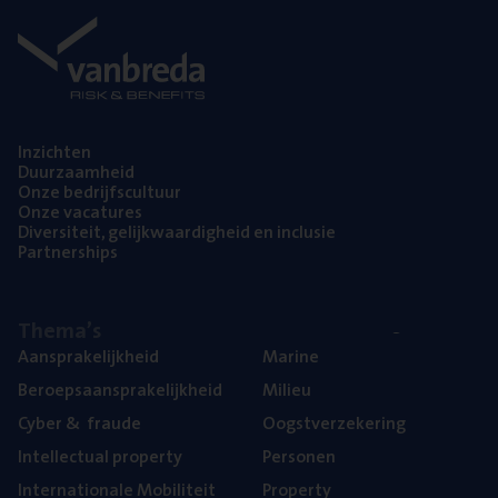
Inzich­ten
Duur­zaam­heid
Onze bedrijfs­cul­tuur
Onze vaca­tu­res
Diver­si­teit, gelijk­waar­dig­heid en inclusie
Part­ner­ships
The­ma’s
Aan­spra­ke­lijk­heid
Mari­ne
Beroeps­aan­spra­ke­lijk­heid
Mili­eu
Cyber
&
fraude
Oogst­ver­ze­ke­ring
Intel­lec­tu­al property
Per­so­nen
Inter­na­ti­o­na­le Mobiliteit
Pro­per­ty