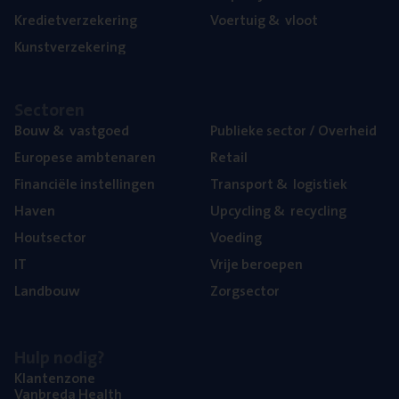
Kre­diet­ver­ze­ke­ring
Voer­tuig
&
vloot
Kunst­ver­ze­ke­ring
Sec­to­ren
Bouw
&
vastgoed
Publie­ke sec­tor / Overheid
Euro­pe­se ambtenaren
Retail
Finan­ci­ë­le instellingen
Trans­port
&
logistiek
Haven
Upcy­cling
&
recycling
Hout­sec­tor
Voe­ding
IT
Vrije beroe­pen
Land­bouw
Zorg­sec­tor
Hulp nodig?
Klan­ten­zo­ne
Van­b­re­da Health