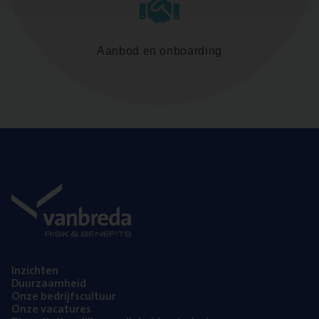
Aanbod en onboarding
Inzich­ten
Duur­zaam­heid
Onze bedrijfs­cul­tuur
Onze vaca­tu­res