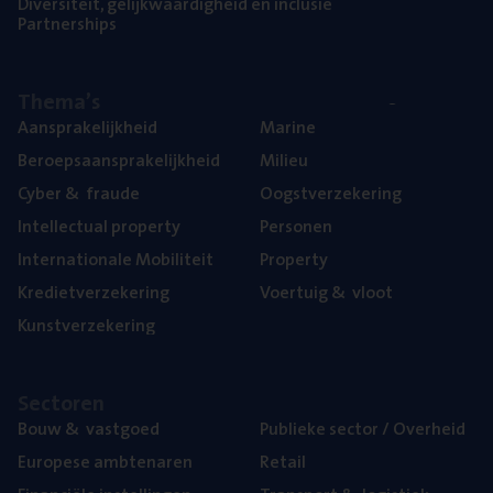
Diver­si­teit, gelijk­waar­dig­heid en inclusie
Part­ner­ships
The­ma’s
Aan­spra­ke­lijk­heid
Mari­ne
Beroeps­aan­spra­ke­lijk­heid
Mili­eu
Cyber
&
fraude
Oogst­ver­ze­ke­ring
Intel­lec­tu­al property
Per­so­nen
Inter­na­ti­o­na­le Mobiliteit
Pro­per­ty
Kre­diet­ver­ze­ke­ring
Voer­tuig
&
vloot
Kunst­ver­ze­ke­ring
Sec­to­ren
Bouw
&
vastgoed
Publie­ke sec­tor / Overheid
Euro­pe­se ambtenaren
Retail