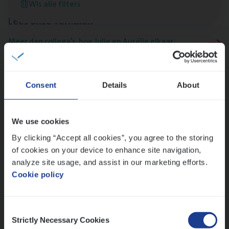
Wis alle filters
Lees onze verhalen
Meer dan collega’s: hoe Julie en Aurélie elkaar
versterken
Mathias houdt van diepgaande dossiers én droge
humor
Consent
Details
About
Thalia zoekt graag oplossingen, in games én op het
werk
We use cookies
By clicking “Accept all cookies”, you agree to the storing
Ons sollicitatieproces
of cookies on your device to enhance site navigation,
analyze site usage, and assist in our marketing efforts.
Cookie policy
Consent
Strictly Necessary Cookies
Selection