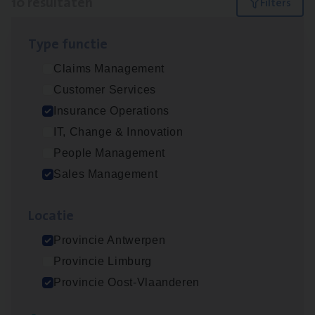
10 resultaten
Filters
Type func­tie
Dos­sier­be­heer­der Gewaar­borgd Inkomen
Claims Management
Insurance Operations
Customer Services
Antwerpen
Insurance Operations
IT, Change & Innovation
People Management
Insu­ran­ce Bro­ker Trans­port
&
Logistiek
Sales Management
Sales Management
Loca­tie
Antwerpen
Provincie Antwerpen
Provincie Limburg
Vorige
Volgende
Provincie Oost-Vlaanderen