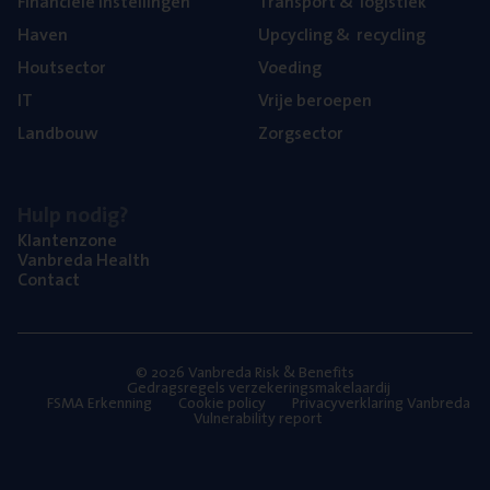
Finan­ci­ë­le instellingen
Trans­port
&
logistiek
Haven
Upcy­cling
&
recycling
Hout­sec­tor
Voe­ding
IT
Vrije beroe­pen
Land­bouw
Zorg­sec­tor
Hulp nodig?
Klan­ten­zo­ne
Van­b­re­da Health
Con­tact
© 2026 Vanbreda Risk & Benefits
Gedragsregels verzekeringsmakelaardij
FSMA Erkenning
Cookie policy
Privacyverklaring Vanbreda
Vulnerability report