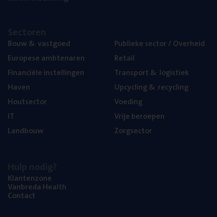
Sec­to­ren
Bouw
&
vastgoed
Publie­ke sec­tor / Overheid
Euro­pe­se ambtenaren
Retail
Finan­ci­ë­le instellingen
Trans­port
&
logistiek
Haven
Upcy­cling
&
recycling
Hout­sec­tor
Voe­ding
IT
Vrije beroe­pen
Land­bouw
Zorg­sec­tor
Hulp nodig?
Klan­ten­zo­ne
Van­b­re­da Health
Con­tact