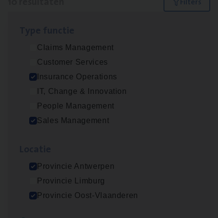
10 resultaten
Filters
Type func­tie
Advisor/​Configuratie ana­lyst Part­ner in
Claims Management
Benefits
Customer Services
Insurance Operations
Insurance Operations
Beveren
IT, Change & Innovation
People Management
Sales Management
Busi­ness Mana­ger Mari­ne Cargo
People Management, Sales Management
Loca­tie
Antwerpen
Provincie Antwerpen
Provincie Limburg
Provincie Oost-Vlaanderen
Client Exe­cu­ti­ve Marine