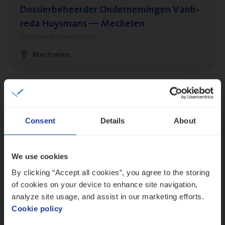
Dos­sier­be­heer­der Onder­ne­min­gen Van­b­
re­da Huys­mans — Mechelen
Insurance Operations
Mechelen
Dos­sier­be­heer­der Pro­per­ty verzekeringen
Insurance Operations
Consent
Details
About
Antwerpen en Hasselt
We use cookies
By clicking “Accept all cookies”, you agree to the storing
Dos­sier­be­heer­der ver­ze­ke­rin­gen — Soci­al
of cookies on your device to enhance site navigation,
Pro­fit en Public
analyze site usage, and assist in our marketing efforts.
Cookie policy
Insurance Operations