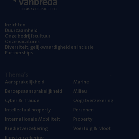
Inzich­ten
Duur­zaam­heid
Onze bedrijfs­cul­tuur
Onze vaca­tu­res
Diver­si­teit, gelijk­waar­dig­heid en inclusie
Part­ner­ships
The­ma’s
Aan­spra­ke­lijk­heid
Mari­ne
Beroeps­aan­spra­ke­lijk­heid
Mili­eu
Cyber
&
fraude
Oogst­ver­ze­ke­ring
Intel­lec­tu­al property
Per­so­nen
Inter­na­ti­o­na­le Mobiliteit
Pro­per­ty
Kre­diet­ver­ze­ke­ring
Voer­tuig
&
vloot
Kunst­ver­ze­ke­ring