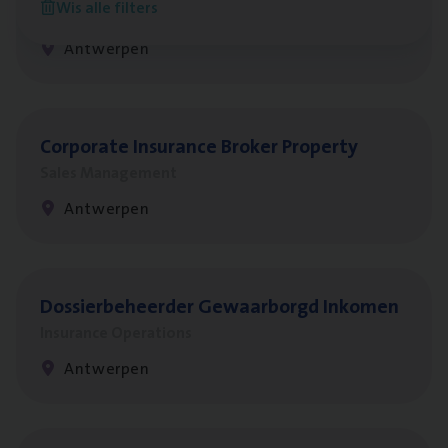
Wis alle filters
Insurance Operations
Antwerpen
Cor­po­ra­te Insu­ran­ce Bro­ker Property
Sales Management
Antwerpen
Dos­sier­be­heer­der Gewaar­borgd Inkomen
Insurance Operations
Antwerpen