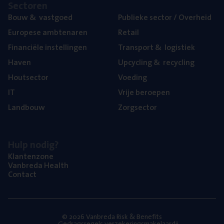
Sec­to­ren
Bouw
&
vastgoed
Publie­ke sec­tor / Overheid
Euro­pe­se ambtenaren
Retail
Finan­ci­ë­le instellingen
Trans­port
&
logistiek
Haven
Upcy­cling
&
recycling
Hout­sec­tor
Voe­ding
IT
Vrije beroe­pen
Land­bouw
Zorg­sec­tor
Hulp nodig?
Klan­ten­zo­ne
Van­b­re­da Health
Con­tact
© 2026 Vanbreda Risk & Benefits
Gedragsregels verzekeringsmakelaardij