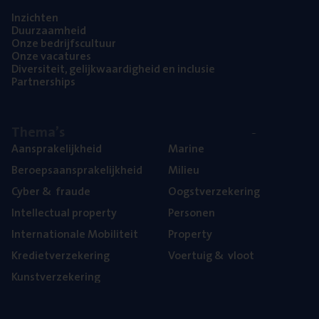
Inzich­ten
Duur­zaam­heid
Onze bedrijfs­cul­tuur
Onze vaca­tu­res
Diver­si­teit, gelijk­waar­dig­heid en inclusie
Part­ner­ships
The­ma’s
Aan­spra­ke­lijk­heid
Mari­ne
Beroeps­aan­spra­ke­lijk­heid
Mili­eu
Cyber
&
fraude
Oogst­ver­ze­ke­ring
Intel­lec­tu­al property
Per­so­nen
Inter­na­ti­o­na­le Mobiliteit
Pro­per­ty
Kre­diet­ver­ze­ke­ring
Voer­tuig
&
vloot
Kunst­ver­ze­ke­ring