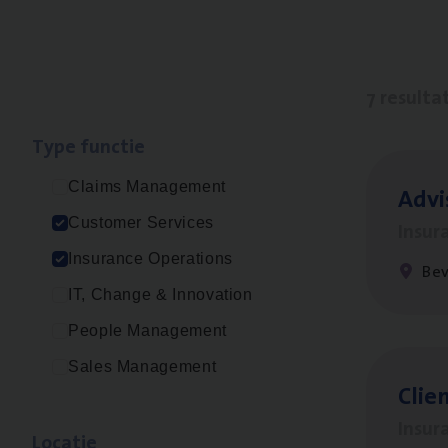
7 resulta
Type func­tie
Claims Management
Advi
Customer Services
Insur
Insurance Operations
Be
IT, Change & Innovation
People Management
Sales Management
Clien
Insur
Loca­tie