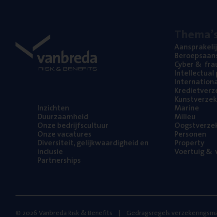
The­ma’
Aan­spra­ke­li
Beroeps­aan­s
Cyber
&
fra
Intel­lec­tu­a
Inter­na­ti­o­
Kre­diet­ver­z
Kunst­ver­ze­k
Inzich­ten
Mari­ne
Duur­zaam­heid
Mili­eu
Onze bedrijfs­cul­tuur
Oogst­ver­ze­
Onze vaca­tu­res
Per­so­nen
Diver­si­teit, gelijk­waar­dig­heid en
Pro­per­ty
inclusie
Voer­tuig
&
v
Part­ner­ships
© 2026 Vanbreda Risk & Benefits
Gedragsregels verzekeringsma