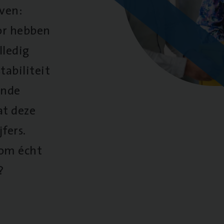
oven:
oor hebben
lledig
tabiliteit
ende
at deze
fers.
 om écht
?