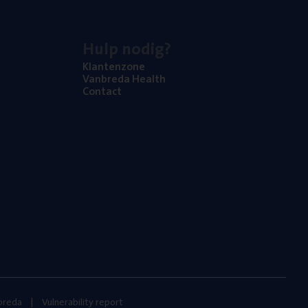
Hulp nodig?
Klan­ten­zo­ne
Van­b­re­da Health
Con­tact
nbreda
Vulnerability report