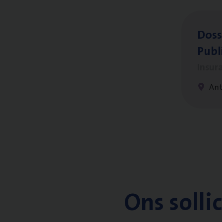
Dos­s
Publ
Insur
An
Ons solli