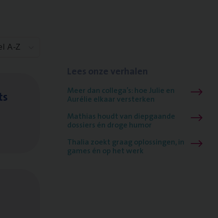
el A-Z
Lees onze verhalen
Meer dan collega’s: hoe Julie en
ts
Aurélie elkaar versterken
Mathias houdt van diepgaande
dossiers én droge humor
Thalia zoekt graag oplossingen, in
games én op het werk