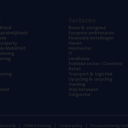
s
Sec­to­ren
jk­heid
Bouw
&
vastgoed
pra­ke­lijk­heid
Euro­pe­se ambtenaren
ude
Finan­ci­ë­le instellingen
l property
Haven
na­le Mobiliteit
Hout­sec­tor
e­ke­ring
IT
e­ring
Land­bouw
Publie­ke sec­tor / Overheid
Retail
ke­ring
Trans­port
&
logistiek
Upcy­cling
&
recycling
Voe­ding
loot
Vrije beroe­pen
Zorg­sec­tor
kelaardij
FSMA Erkenning
Cookie policy
Privacyverklaring Va