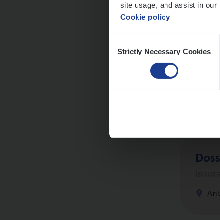
site usage, and assist in our 
Cookie policy
Dos­s
Consent
Strictly Necessary Cookies
Selection
man
Insur
Me
Dos­s
Insur
Ant