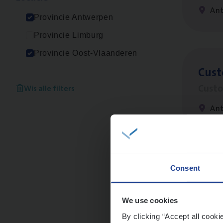
An
Provincie Antwerpen
Provincie Limburg
Provincie Oost-Vlaanderen
Cus­
Custo
Wis alle filters
An
Dos­
Consent
Insur
We use cookies
An
By clicking “Accept all cooki