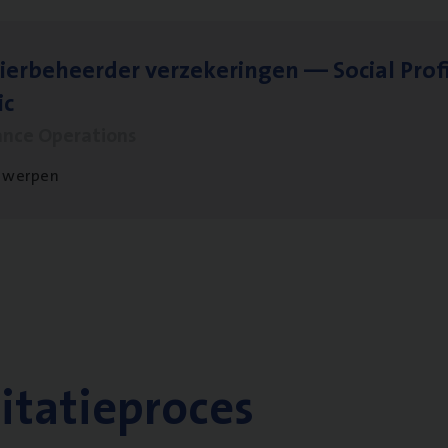
ier­be­heer­der ver­ze­ke­rin­gen — Soci­al Pro­f
ic
ance Operations
twerpen
citatieproces