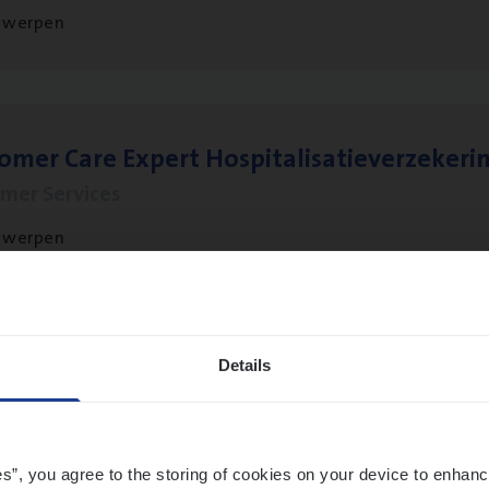
twerpen
to­mer Care Expert Hospitalisatieverzekeri
mer Services
twerpen
sier­be­heer­der Gewaar­borgd Inkomen
Details
ance Operations
twerpen
es”, you agree to the storing of cookies on your device to enhanc