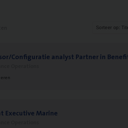
ten
Sorteer op: Tit
sor/​Configuratie ana­lyst Part­ner in Benefi
ance Operations
veren
t Exe­cu­ti­ve Marine
ance Operations