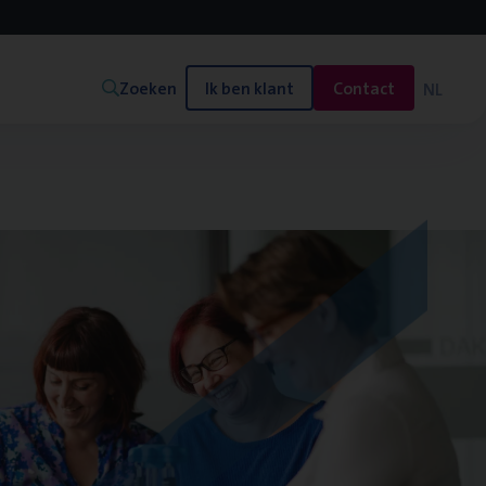
Zoeken
Ik ben klant
Contact
NL