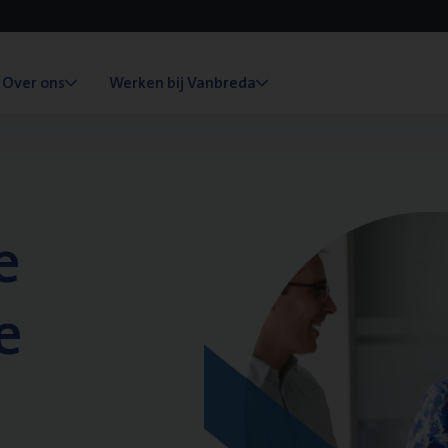
Over ons
Werken bij Vanbreda
e
e