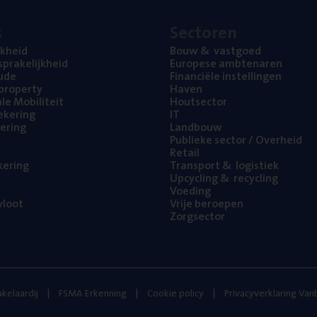
s
Sec­to­ren
jk­heid
Bouw
&
vastgoed
pra­ke­lijk­heid
Euro­pe­se ambtenaren
ude
Finan­ci­ë­le instellingen
l property
Haven
na­le Mobiliteit
Hout­sec­tor
e­ke­ring
IT
e­ring
Land­bouw
Publie­ke sec­tor / Overheid
Retail
ke­ring
Trans­port
&
logistiek
Upcy­cling
&
recycling
Voe­ding
loot
Vrije beroe­pen
Zorg­sec­tor
kelaardij
FSMA Erkenning
Cookie policy
Privacyverklaring Va