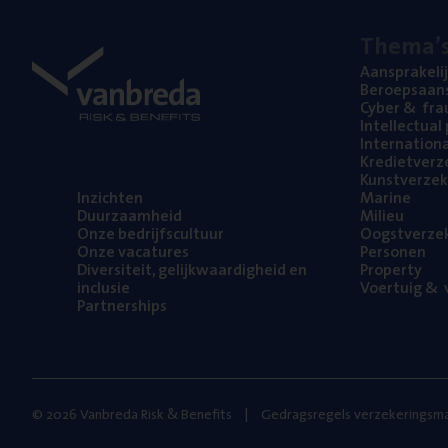
The­ma’
Aan­spra­ke­li
Beroeps­aan­s
Cyber
&
fra
Intel­lec­tu­a
Inter­na­ti­o­
Kre­diet­ver­z
Kunst­ver­ze­k
Inzich­ten
Mari­ne
Duur­zaam­heid
Mili­eu
Onze bedrijfs­cul­tuur
Oogst­ver­ze­
Onze vaca­tu­res
Per­so­nen
Diver­si­teit, gelijk­waar­dig­heid en
Pro­per­ty
inclusie
Voer­tuig
&
v
Part­ner­ships
© 2026 Vanbreda Risk & Benefits
Gedragsregels verzekeringsma