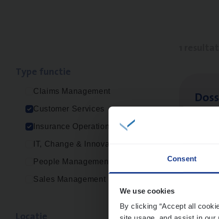
1 resulta
Type func­tie
Claims Management
Dos­s
Customer Services
Insur
Insurance Operations
Ant
IT, Change & Innovation
Consent
People Management
Sales Management
We use cookies
By clicking “Accept all cooki
Loca­tie
site usage, and assist in our 