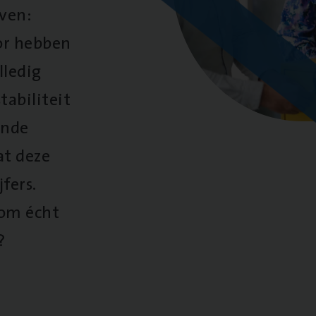
oven:
oor hebben
lledig
tabiliteit
ende
at deze
fers.
 om écht
?