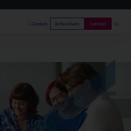
Zoeken
Ik ben klant
Contact
NL