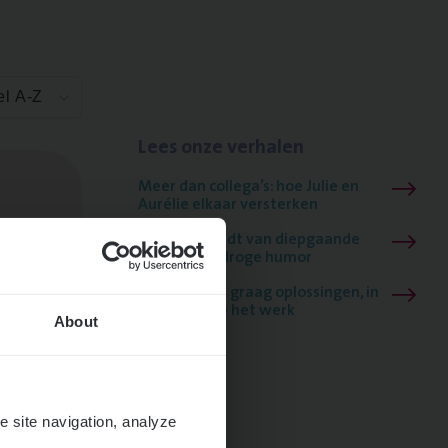
el A-Z
Lees onze verhalen
Meer dan collega’s: hoe Julie en
Aurélie elkaar versterken
Mathias houdt van diepgaande
dossiers én droge humor
Thalia zoekt graag oplossingen, in
games én op het werk
About
e site navigation, analyze