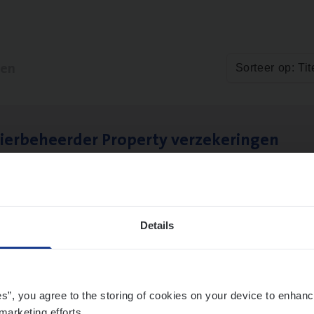
ten
Sorteer op: Tit
ier­be­heer­der Pro­per­ty verzekeringen
ance Operations
werpen en Hasselt
Details
es”, you agree to the storing of cookies on your device to enhanc
marketing efforts.