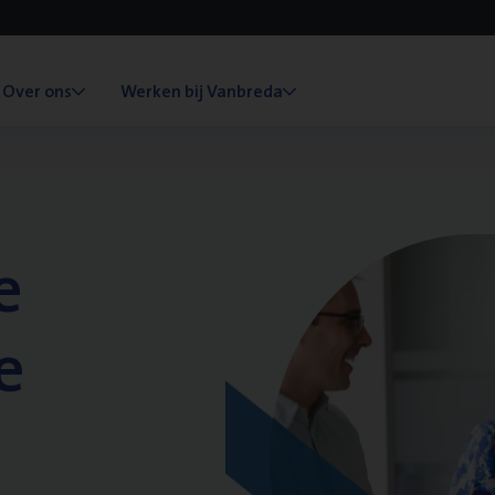
Over ons
Werken bij Vanbreda
e
e