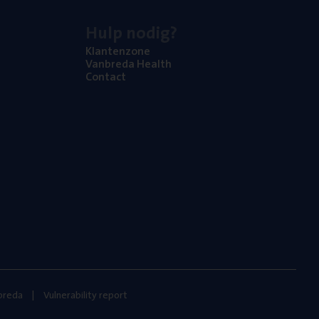
Hulp nodig?
Klan­ten­zo­ne
Van­b­re­da Health
Con­tact
nbreda
Vulnerability report