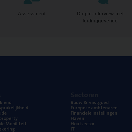
Assessment
Diepte-interview met
leidinggevende
s
Sec­to­ren
jk­heid
Bouw
&
vastgoed
pra­ke­lijk­heid
Euro­pe­se ambtenaren
ude
Finan­ci­ë­le instellingen
l property
Haven
na­le Mobiliteit
Hout­sec­tor
e­ke­ring
IT