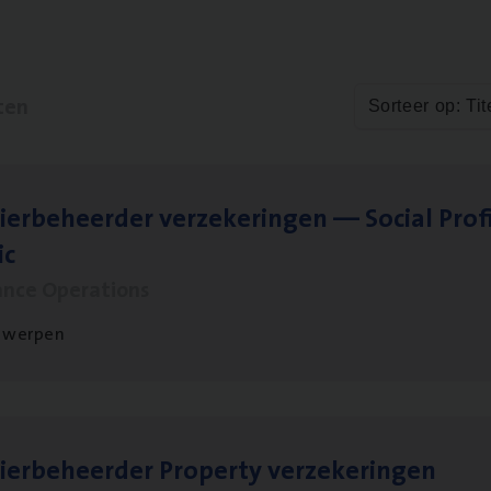
ten
Sorteer op: Tit
ier­be­heer­der ver­ze­ke­rin­gen — Soci­al Pro­f
ic
ance Operations
twerpen
ier­be­heer­der Pro­per­ty verzekeringen