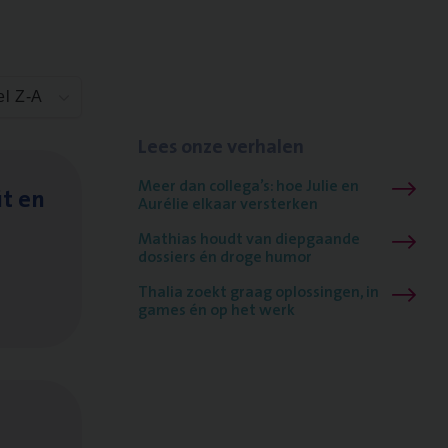
el Z-A
Lees onze verhalen
Meer dan collega’s: hoe Julie en
it en
Aurélie elkaar versterken
Mathias houdt van diepgaande
dossiers én droge humor
Thalia zoekt graag oplossingen, in
games én op het werk