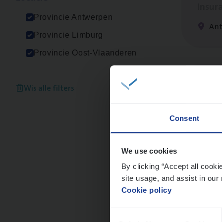
Insur
Provincie Antwerpen
Ant
Provincie Limburg
Provincie Oost-Vlaanderen
Dos­s
Wis alle filters
man
Insur
Consent
Me
We use cookies
By clicking “Accept all cooki
site usage, and assist in our 
Cookie policy
Dos­
Consent
Insur