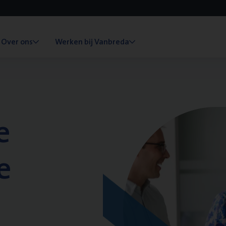
Over ons
Werken bij Vanbreda
e
e