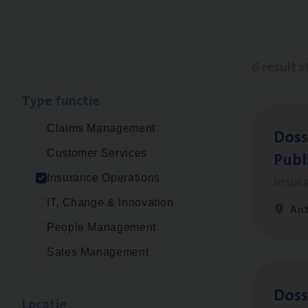
6 resulta
Type func­tie
Claims Management
Dos­s
Publ
Customer Services
Insur
Insurance Operations
IT, Change & Innovation
An
People Management
Sales Management
Dos­s
Loca­tie