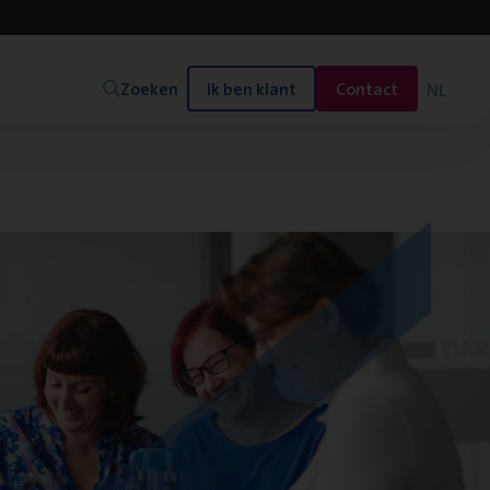
Zoeken
Ik ben klant
Contact
NL