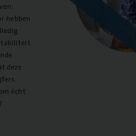
oven:
oor hebben
lledig
tabiliteit
ende
at deze
fers.
 om écht
?