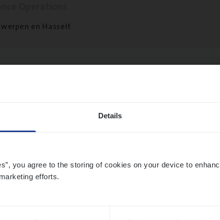
ance Operations
werpen en Hasselt
ier­be­heer­der Onder­ne­min­gen Van­b­re­da 
s — Mechelen
ance Operations
Details
chelen
es”, you agree to the storing of cookies on your device to enhanc
marketing efforts.
sier­be­heer­der Gewaar­borgd Inkomen
ance Operations