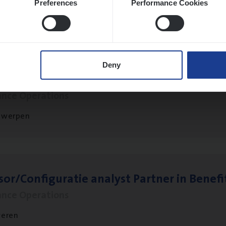
Preferences
Performance Cookies
twerpen
Deny
t Exe­cu­ti­ve Marine
ance Operations
twerpen
sor/​Configuratie ana­lyst Part­ner in Benefi
ance Operations
veren