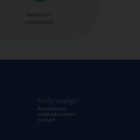
Aanbod en
onboarding
Hulp nodig?
Klan­ten­zo­ne
Van­b­re­da Health
Con­tact