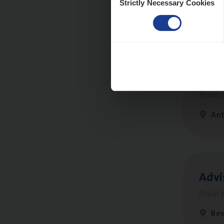
Strictly Necessary Cookies
Selection
An
Clien
Insur
An
Advi
Insur
Be