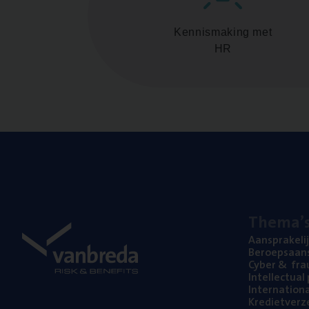
Kennismaking met
HR
The­ma’
Aan­spra­ke­li
Beroeps­aan­s
Cyber
&
fra
Intel­lec­tu­a
Inter­na­ti­o­
Kre­diet­ver­z