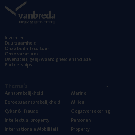
Inzich­ten
Duur­zaam­heid
Onze bedrijfs­cul­tuur
Onze vaca­tu­res
Diver­si­teit, gelijk­waar­dig­heid en inclusie
Part­ner­ships
The­ma’s
Aan­spra­ke­lijk­heid
Mari­ne
Beroeps­aan­spra­ke­lijk­heid
Mili­eu
Cyber
&
fraude
Oogst­ver­ze­ke­ring
Intel­lec­tu­al property
Per­so­nen
Inter­na­ti­o­na­le Mobiliteit
Pro­per­ty