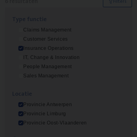
6 resultaten
Filters
Type func­tie
Dos­sier­be­heer­der ver­ze­ke­rin­gen — Soci­al
Claims Management
Pro­fit en Public
Customer Services
Insurance Operations
Insurance Operations
Antwerpen
IT, Change & Innovation
People Management
Sales Management
Advisor/​Configuratie ana­lyst Part­ner in
Benefits
Loca­tie
Insurance Operations
Provincie Antwerpen
Beveren
Provincie Limburg
Provincie Oost-Vlaanderen