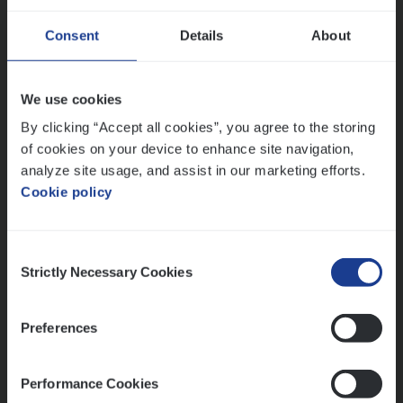
Consent
Details
About
Dos­sier­be­heer­der Gewaar­borgd Inkomen
Insurance Operations
We use cookies
Antwerpen
By clicking “Accept all cookies”, you agree to the storing
of cookies on your device to enhance site navigation,
analyze site usage, and assist in our marketing efforts.
Cookie policy
Lees onze verhalen
Meer dan collega’s: hoe Julie en Aurélie elkaar
Consent
versterken
Strictly Necessary Cookies
Selection
Mathias houdt van diepgaande dossiers én droge
humor
Preferences
Thalia zoekt graag oplossingen, in games én op het
werk
Performance Cookies