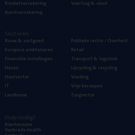
Kre­diet­ver­ze­ke­ring
Voer­tuig
&
vloot
Kunst­ver­ze­ke­ring
Sec­to­ren
Bouw
&
vastgoed
Publie­ke sec­tor / Overheid
Euro­pe­se ambtenaren
Retail
Finan­ci­ë­le instellingen
Trans­port
&
logistiek
Haven
Upcy­cling
&
recycling
Hout­sec­tor
Voe­ding
IT
Vrije beroe­pen
Land­bouw
Zorg­sec­tor
Hulp nodig?
Klan­ten­zo­ne
Van­b­re­da Health