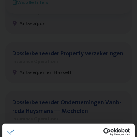
Wis alle filters
Client Exe­cu­ti­ve Marine
Insurance Operations
Antwerpen
Dos­sier­be­heer­der Pro­per­ty verzekeringen
Insurance Operations
Antwerpen en Hasselt
Dos­sier­be­heer­der Onder­ne­min­gen Van­b­
re­da Huys­mans — Mechelen
Insurance Operations
Mechelen