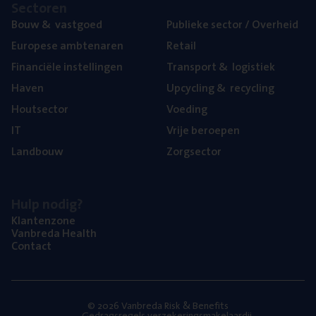
Sec­to­ren
Bouw
&
vastgoed
Publie­ke sec­tor / Overheid
Euro­pe­se ambtenaren
Retail
Finan­ci­ë­le instellingen
Trans­port
&
logistiek
Haven
Upcy­cling
&
recycling
Hout­sec­tor
Voe­ding
IT
Vrije beroe­pen
Land­bouw
Zorg­sec­tor
Hulp nodig?
Klan­ten­zo­ne
Van­b­re­da Health
Con­tact
© 2026 Vanbreda Risk & Benefits
Gedragsregels verzekeringsmakelaardij