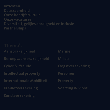
Inzich­ten
Duur­zaam­heid
Onze bedrijfs­cul­tuur
Onze vaca­tu­res
Diver­si­teit, gelijk­waar­dig­heid en inclusie
Part­ner­ships
The­ma’s
Aan­spra­ke­lijk­heid
Mari­ne
Beroeps­aan­spra­ke­lijk­heid
Mili­eu
Cyber
&
fraude
Oogst­ver­ze­ke­ring
Intel­lec­tu­al property
Per­so­nen
Inter­na­ti­o­na­le Mobiliteit
Pro­per­ty
Kre­diet­ver­ze­ke­ring
Voer­tuig
&
vloot
Kunst­ver­ze­ke­ring