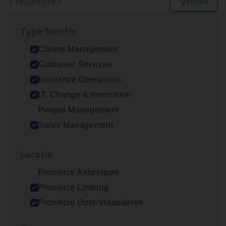
2 resultaten
Filters
Type func­tie
Scha­de­be­heer­der verzekeringen
Claims Management
Claims Management
Customer Services
Sint-Niklaas/Temse
Insurance Operations
IT, Change & Innovation
People Management
Dos­sier­be­heer­der Pro­per­ty verzekeringen
Sales Management
Insurance Operations
Loca­tie
Antwerpen en Hasselt
Provincie Antwerpen
Provincie Limburg
Lees onze verhalen
Provincie Oost-Vlaanderen
Meer dan collega’s: hoe Julie en Aurélie elkaar