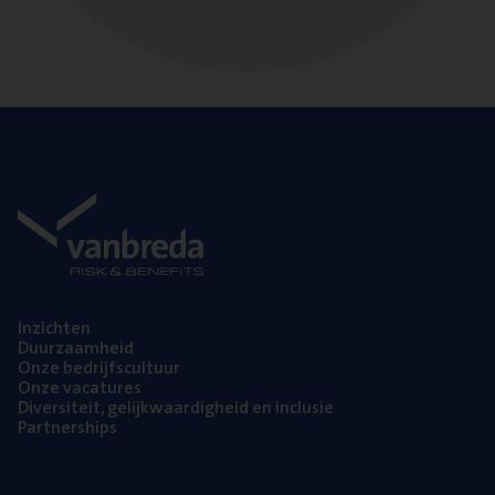
Inzich­ten
Duur­zaam­heid
Onze bedrijfs­cul­tuur
Onze vaca­tu­res
Diver­si­teit, gelijk­waar­dig­heid en inclusie
Part­ner­ships