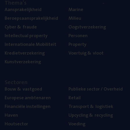
The­ma’s
Aan­spra­ke­lijk­heid
Mari­ne
Beroeps­aan­spra­ke­lijk­heid
Mili­eu
Cyber
&
fraude
Oogst­ver­ze­ke­ring
Intel­lec­tu­al property
Per­so­nen
Inter­na­ti­o­na­le Mobiliteit
Pro­per­ty
Kre­diet­ver­ze­ke­ring
Voer­tuig
&
vloot
Kunst­ver­ze­ke­ring
Sec­to­ren
Bouw
&
vastgoed
Publie­ke sec­tor / Overheid
Euro­pe­se ambtenaren
Retail
Finan­ci­ë­le instellingen
Trans­port
&
logistiek
Haven
Upcy­cling
&
recycling
Hout­sec­tor
Voe­ding