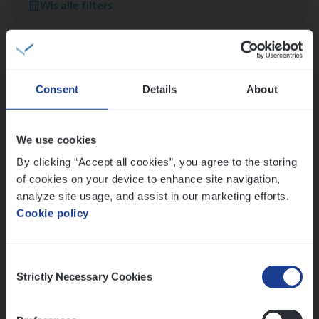
Wis alle filters
versterken
Mathias houdt van diepgaande dossiers én droge
humor
Thalia zoekt graag oplossingen, in games én op het
werk
Consent
Details
About
We use cookies
Ons sollicitatieproces
By clicking “Accept all cookies”, you agree to the storing
of cookies on your device to enhance site navigation,
analyze site usage, and assist in our marketing efforts.
Cookie policy
Consent
Strictly Necessary Cookies
Selection