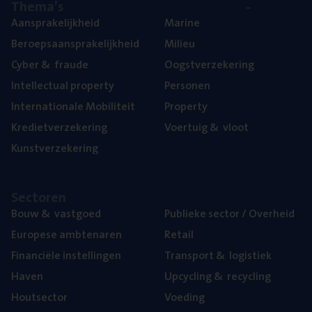
The­ma’s
Aan­spra­ke­lijk­heid
Mari­ne
Beroeps­aan­spra­ke­lijk­heid
Mili­eu
Cyber
&
fraude
Oogst­ver­ze­ke­ring
Intel­lec­tu­al property
Per­so­nen
Inter­na­ti­o­na­le Mobiliteit
Pro­per­ty
Kre­diet­ver­ze­ke­ring
Voer­tuig
&
vloot
Kunst­ver­ze­ke­ring
Sec­to­ren
Bouw
&
vastgoed
Publie­ke sec­tor / Overheid
Euro­pe­se ambtenaren
Retail
Finan­ci­ë­le instellingen
Trans­port
&
logistiek
Haven
Upcy­cling
&
recycling
Hout­sec­tor
Voe­ding