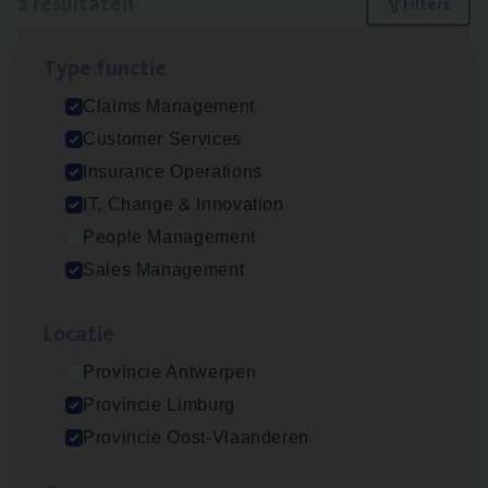
2 resultaten
Filters
Type func­tie
Dos­sier­be­heer­der Pro­per­ty verzekeringen
Claims Management
Insurance Operations
Customer Services
Antwerpen en Hasselt
Insurance Operations
IT, Change & Innovation
People Management
Scha­de­be­heer­der verzekeringen
Sales Management
Claims Management
Loca­tie
Sint-Niklaas/Temse
Provincie Antwerpen
Provincie Limburg
Lees onze verhalen
Provincie Oost-Vlaanderen
Meer dan collega’s: hoe Julie en Aurélie elkaar