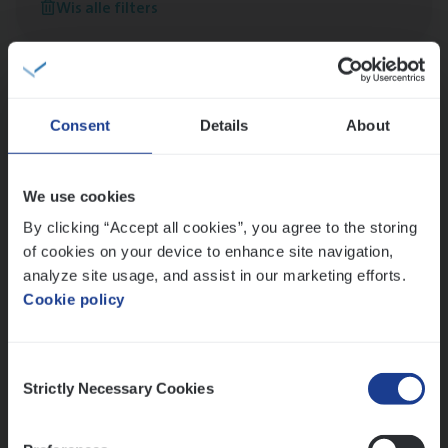
Wis alle filters
versterken
Mathias houdt van diepgaande dossiers én droge
humor
Thalia zoekt graag oplossingen, in games én op het
werk
Consent
Details
About
We use cookies
Ons sollicitatieproces
By clicking “Accept all cookies”, you agree to the storing
of cookies on your device to enhance site navigation,
analyze site usage, and assist in our marketing efforts.
Cookie policy
Consent
Strictly Necessary Cookies
Selection