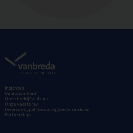
Inzich­ten
Duur­zaam­heid
Onze bedrijfs­cul­tuur
Onze vaca­tu­res
Diver­si­teit, gelijk­waar­dig­heid en inclusie
Part­ner­ships