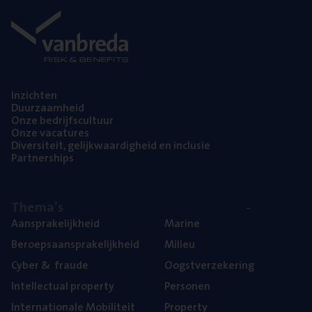
Inzich­ten
Duur­zaam­heid
Onze bedrijfs­cul­tuur
Onze vaca­tu­res
Diver­si­teit, gelijk­waar­dig­heid en inclusie
Part­ner­ships
The­ma’s
Aan­spra­ke­lijk­heid
Mari­ne
Beroeps­aan­spra­ke­lijk­heid
Mili­eu
Cyber
&
fraude
Oogst­ver­ze­ke­ring
Intel­lec­tu­al property
Per­so­nen
Inter­na­ti­o­na­le Mobiliteit
Pro­per­ty