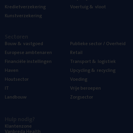
Kre­diet­ver­ze­ke­ring
Voer­tuig
&
vloot
Kunst­ver­ze­ke­ring
Sec­to­ren
Bouw
&
vastgoed
Publie­ke sec­tor / Overheid
Euro­pe­se ambtenaren
Retail
Finan­ci­ë­le instellingen
Trans­port
&
logistiek
Haven
Upcy­cling
&
recycling
Hout­sec­tor
Voe­ding
IT
Vrije beroe­pen
Land­bouw
Zorg­sec­tor
Hulp nodig?
Klan­ten­zo­ne
Van­b­re­da Health