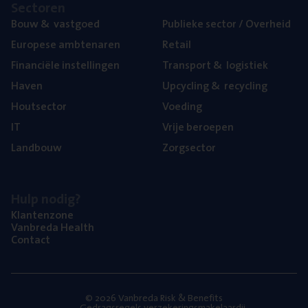
Sec­to­ren
Bouw
&
vastgoed
Publie­ke sec­tor / Overheid
Euro­pe­se ambtenaren
Retail
Finan­ci­ë­le instellingen
Trans­port
&
logistiek
Haven
Upcy­cling
&
recycling
Hout­sec­tor
Voe­ding
IT
Vrije beroe­pen
Land­bouw
Zorg­sec­tor
Hulp nodig?
Klan­ten­zo­ne
Van­b­re­da Health
Con­tact
© 2026 Vanbreda Risk & Benefits
Gedragsregels verzekeringsmakelaardij