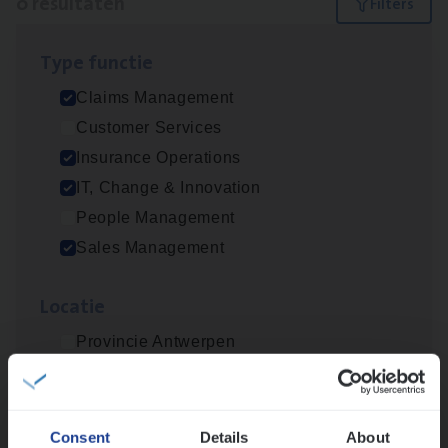
0 resultaten
Filters
Type func­tie
Geen resultaten
Claims Management
Lees onze verhalen
Customer Services
Insurance Operations
Meer dan collega’s: hoe Julie en Aurélie elkaar
versterken
IT, Change & Innovation
People Management
Mathias houdt van diepgaande dossiers én droge
humor
Sales Management
Thalia zoekt graag oplossingen, in games én op het
werk
Loca­tie
Provincie Antwerpen
Provincie Limburg
Ons sollicitatieproces
Provincie Oost-Vlaanderen
Consent
Details
About