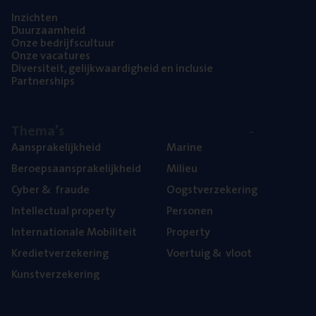
Inzich­ten
Duur­zaam­heid
Onze bedrijfs­cul­tuur
Onze vaca­tu­res
Diver­si­teit, gelijk­waar­dig­heid en inclusie
Part­ner­ships
The­ma’s
Aan­spra­ke­lijk­heid
Mari­ne
Beroeps­aan­spra­ke­lijk­heid
Mili­eu
Cyber
&
fraude
Oogst­ver­ze­ke­ring
Intel­lec­tu­al property
Per­so­nen
Inter­na­ti­o­na­le Mobiliteit
Pro­per­ty
Kre­diet­ver­ze­ke­ring
Voer­tuig
&
vloot
Kunst­ver­ze­ke­ring