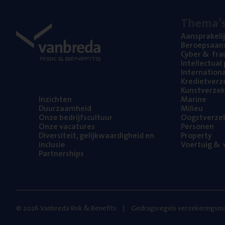
The­ma’
Aan­spra­ke­li
Beroeps­aan­s
Cyber
&
fra
Intel­lec­tu­a
Inter­na­ti­o­
Kre­diet­ver­z
Kunst­ver­ze­k
Inzich­ten
Mari­ne
Duur­zaam­heid
Mili­eu
Onze bedrijfs­cul­tuur
Oogst­ver­ze­
Onze vaca­tu­res
Per­so­nen
Diver­si­teit, gelijk­waar­dig­heid en
Pro­per­ty
inclusie
Voer­tuig
&
v
Part­ner­ships
© 2026 Vanbreda Risk & Benefits
Gedragsregels verzekeringsma