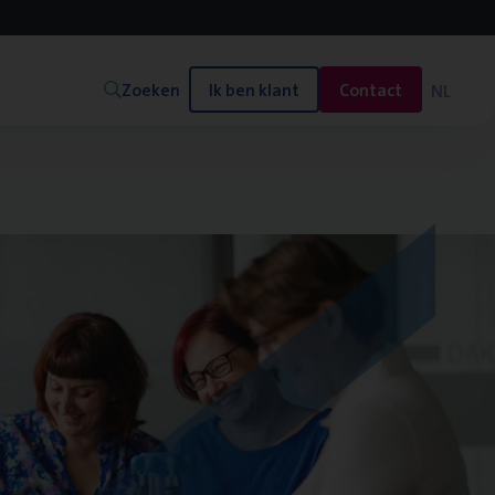
Zoeken
Ik ben klant
Contact
NL