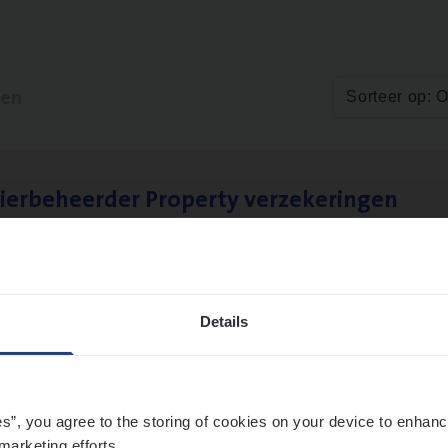
ten
Sorteer op: 
ier­be­heer­der Pro­per­ty verzekeringen
ance Operations
werpen en Hasselt
Details
es”, you agree to the storing of cookies on your device to enhanc
marketing efforts.