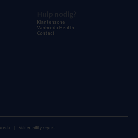
Hulp nodig?
Klan­ten­zo­ne
Van­b­re­da Health
Con­tact
nbreda
Vulnerability report