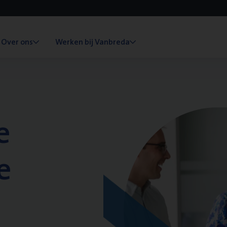
Over ons
Werken bij Vanbreda
e
e