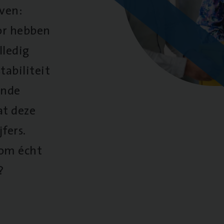
oven:
oor hebben
lledig
tabiliteit
ende
at deze
fers.
 om écht
?