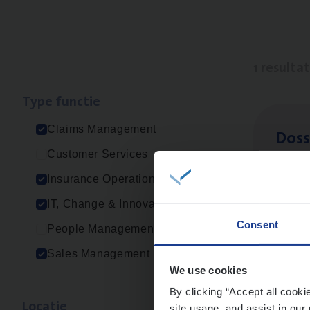
1 resulta
Type func­tie
Claims Management
Dos­s
Customer Services
Insur
Insurance Operations
Ant
IT, Change & Innovation
Consent
People Management
Sales Management
We use cookies
By clicking “Accept all cooki
Loca­tie
site usage, and assist in our 