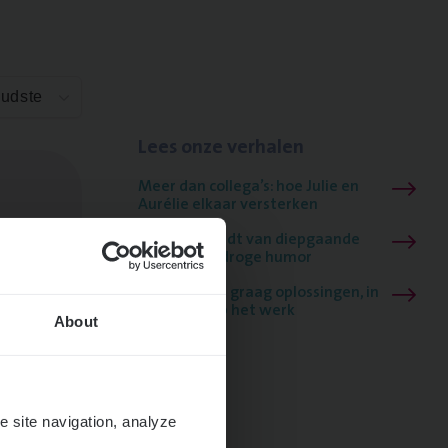
Oudste
Lees onze verhalen
Meer dan collega’s: hoe Julie en
Aurélie elkaar versterken
Mathias houdt van diepgaande
dossiers én droge humor
Thalia zoekt graag oplossingen, in
games én op het werk
About
e site navigation, analyze