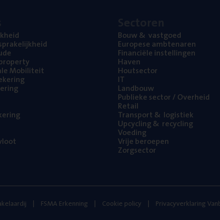
s
Sec­to­ren
jk­heid
Bouw
&
vastgoed
pra­ke­lijk­heid
Euro­pe­se ambtenaren
ude
Finan­ci­ë­le instellingen
l property
Haven
na­le Mobiliteit
Hout­sec­tor
e­ke­ring
IT
e­ring
Land­bouw
Publie­ke sec­tor / Overheid
Retail
ke­ring
Trans­port
&
logistiek
Upcy­cling
&
recycling
Voe­ding
loot
Vrije beroe­pen
Zorg­sec­tor
kelaardij
FSMA Erkenning
Cookie policy
Privacyverklaring Va