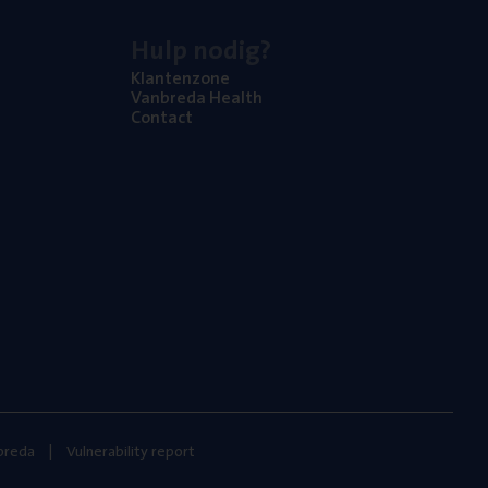
Hulp nodig?
Klan­ten­zo­ne
Van­b­re­da Health
Con­tact
nbreda
Vulnerability report