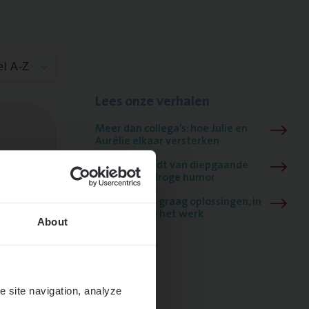
el A-Z
Lees onze verhalen
Meer dan collega’s: hoe Julie en
Aurélie elkaar versterken
Mathias houdt van diepgaande
dossiers én droge humor
Thalia zoekt graag oplossingen, in
games én op het werk
About
e site navigation, analyze