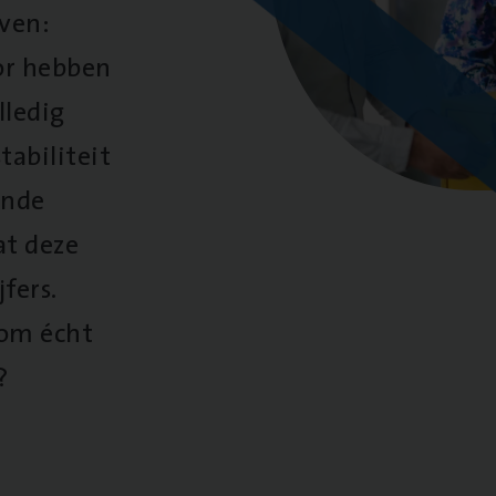
oven:
oor hebben
lledig
tabiliteit
ende
at deze
fers.
 om écht
?