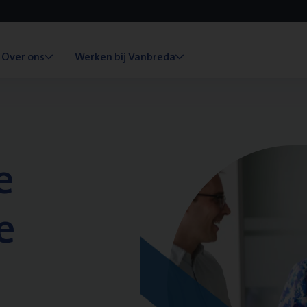
Over ons
Werken bij Vanbreda
e
e