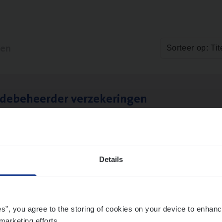
ten
Sorteer op: Tit
­de­be­heer­der verzekeringen
ms Management
t-Niklaas/Temse
Details
es”, you agree to the storing of cookies on your device to enhanc
marketing efforts.