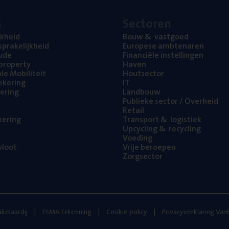
s
Sec­to­ren
jk­heid
Bouw
&
vastgoed
pra­ke­lijk­heid
Euro­pe­se ambtenaren
ude
Finan­ci­ë­le instellingen
l property
Haven
na­le Mobiliteit
Hout­sec­tor
e­ke­ring
IT
e­ring
Land­bouw
Publie­ke sec­tor / Overheid
Retail
ke­ring
Trans­port
&
logistiek
Upcy­cling
&
recycling
Voe­ding
loot
Vrije beroe­pen
Zorg­sec­tor
kelaardij
FSMA Erkenning
Cookie policy
Privacyverklaring Va