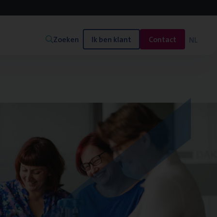
Zoeken
Ik ben klant
Contact
NL