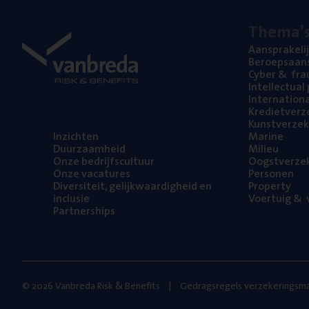
The­ma’
Aan­spra­ke­li
Beroeps­aan­s
Cyber
&
fra
Intel­lec­tu­a
Inter­na­ti­o­
Kre­diet­ver­z
Kunst­ver­ze­k
Inzich­ten
Mari­ne
Duur­zaam­heid
Mili­eu
Onze bedrijfs­cul­tuur
Oogst­ver­ze­
Onze vaca­tu­res
Per­so­nen
Diver­si­teit, gelijk­waar­dig­heid en
Pro­per­ty
inclusie
Voer­tuig
&
v
Part­ner­ships
© 2026 Vanbreda Risk & Benefits
Gedragsregels verzekeringsma