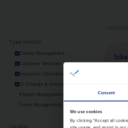
1 resulta
Type func­tie
Claims Management
Scha
Customer Services
Clai
Insurance Operations
Sin
IT, Change & Innovation
Consent
People Management
Sales Management
We use cookies
By clicking “Accept all cooki
Loca­tie
site usage, and assist in our 