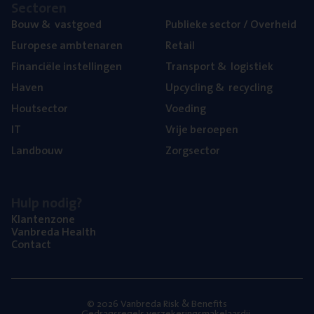
Sec­to­ren
Bouw
&
vastgoed
Publie­ke sec­tor / Overheid
Euro­pe­se ambtenaren
Retail
Finan­ci­ë­le instellingen
Trans­port
&
logistiek
Haven
Upcy­cling
&
recycling
Hout­sec­tor
Voe­ding
IT
Vrije beroe­pen
Land­bouw
Zorg­sec­tor
Hulp nodig?
Klan­ten­zo­ne
Van­b­re­da Health
Con­tact
© 2026 Vanbreda Risk & Benefits
Gedragsregels verzekeringsmakelaardij