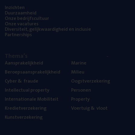
Inzich­ten
Duur­zaam­heid
Onze bedrijfs­cul­tuur
Onze vaca­tu­res
Diver­si­teit, gelijk­waar­dig­heid en inclusie
Part­ner­ships
The­ma’s
Aan­spra­ke­lijk­heid
Mari­ne
Beroeps­aan­spra­ke­lijk­heid
Mili­eu
Cyber
&
fraude
Oogst­ver­ze­ke­ring
Intel­lec­tu­al property
Per­so­nen
Inter­na­ti­o­na­le Mobiliteit
Pro­per­ty
Kre­diet­ver­ze­ke­ring
Voer­tuig
&
vloot
Kunst­ver­ze­ke­ring