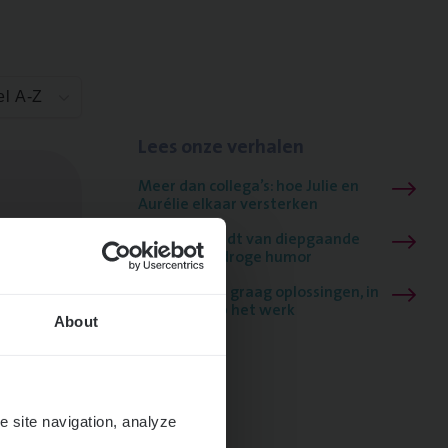
el A-Z
Lees onze verhalen
Meer dan collega’s: hoe Julie en
Aurélie elkaar versterken
Mathias houdt van diepgaande
dossiers én droge humor
Thalia zoekt graag oplossingen, in
games én op het werk
About
e site navigation, analyze