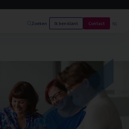
Zoeken
Ik ben klant
Contact
NL