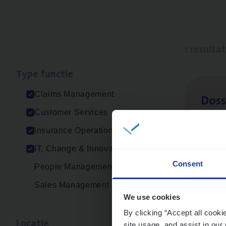
1 resulta
Type func­tie
Claims Management
Dos­s
Customer Services
Insur
Insurance Operations
Ant
IT, Change & Innovation
Consent
People Management
Sales Management
We use cookies
By clicking “Accept all cooki
Loca­tie
site usage, and assist in our 