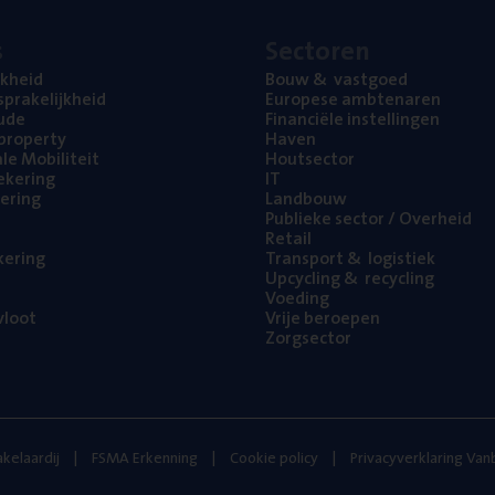
s
Sec­to­ren
jk­heid
Bouw
&
vastgoed
pra­ke­lijk­heid
Euro­pe­se ambtenaren
ude
Finan­ci­ë­le instellingen
l property
Haven
na­le Mobiliteit
Hout­sec­tor
e­ke­ring
IT
e­ring
Land­bouw
Publie­ke sec­tor / Overheid
Retail
ke­ring
Trans­port
&
logistiek
Upcy­cling
&
recycling
Voe­ding
loot
Vrije beroe­pen
Zorg­sec­tor
kelaardij
FSMA Erkenning
Cookie policy
Privacyverklaring Va