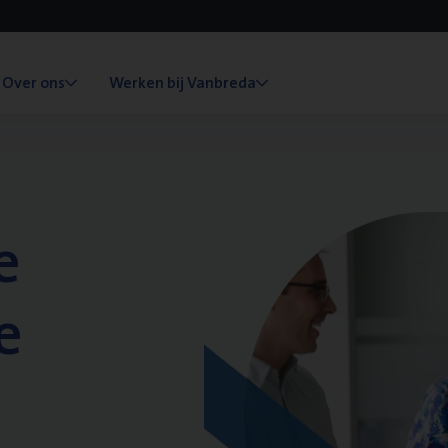
Over ons
Werken bij Vanbreda
e
e