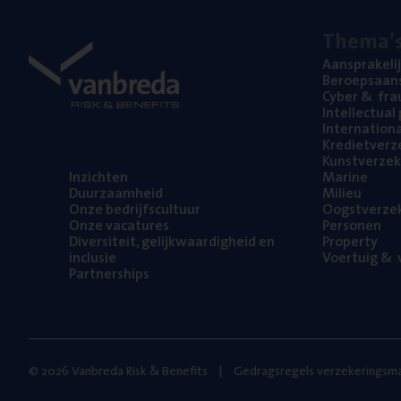
The­ma’
Aan­spra­ke­li
Beroeps­aan­s
Cyber
&
fra
Intel­lec­tu­a
Inter­na­ti­o­
Kre­diet­ver­z
Kunst­ver­ze­k
Inzich­ten
Mari­ne
Duur­zaam­heid
Mili­eu
Onze bedrijfs­cul­tuur
Oogst­ver­ze­
Onze vaca­tu­res
Per­so­nen
Diver­si­teit, gelijk­waar­dig­heid en
Pro­per­ty
inclusie
Voer­tuig
&
v
Part­ner­ships
© 2026 Vanbreda Risk & Benefits
Gedragsregels verzekeringsma