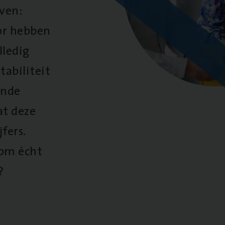
oven:
oor hebben
lledig
tabiliteit
ende
at deze
fers.
 om écht
?