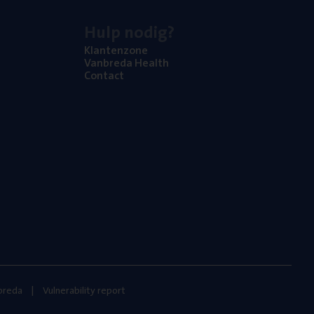
Hulp nodig?
Klan­ten­zo­ne
Van­b­re­da Health
Con­tact
nbreda
Vulnerability report