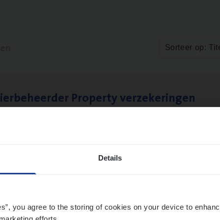
ten
Sorteer op: Tit
ier­be­heer­der Pro­per­ty verzekeringen
ance Operations
werpen en Hasselt
Details
es”, you agree to the storing of cookies on your device to enhanc
marketing efforts.