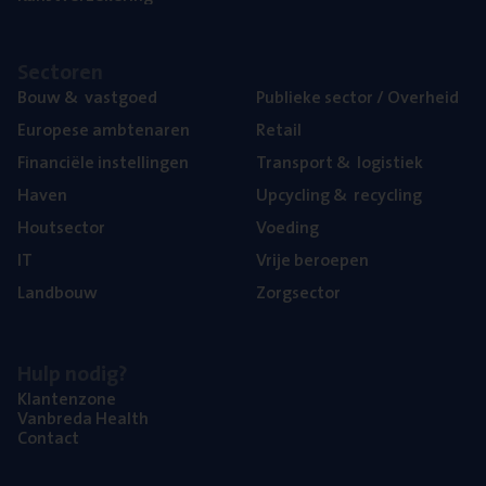
Sec­to­ren
Bouw
&
vastgoed
Publie­ke sec­tor / Overheid
Euro­pe­se ambtenaren
Retail
Finan­ci­ë­le instellingen
Trans­port
&
logistiek
Haven
Upcy­cling
&
recycling
Hout­sec­tor
Voe­ding
IT
Vrije beroe­pen
Land­bouw
Zorg­sec­tor
Hulp nodig?
Klan­ten­zo­ne
Van­b­re­da Health
Con­tact