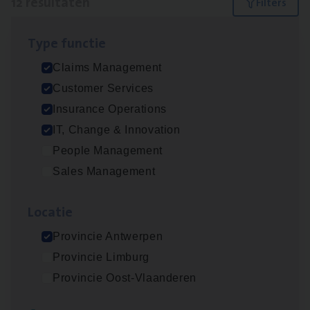
12 resultaten
Filters
Type func­tie
(Agi­le)
IT
Pro­ject Manager
Claims Management
IT, Change & Innovation
Customer Services
Antwerpen
Insurance Operations
IT, Change & Innovation
People Management
Advisor/​Configuratie ana­lyst Part­ner in
Sales Management
Benefits
Insurance Operations
Loca­tie
Beveren
Provincie Antwerpen
Provincie Limburg
Provincie Oost-Vlaanderen
Claims­hand­ler Fleet
&
Bike