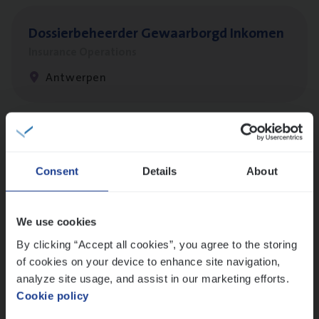
Dos­sier­be­heer­der Gewaar­borgd Inkomen
Insurance Operations
Antwerpen
Dos­sier­be­heer­der Onder­ne­min­gen Van­b­
re­da Huys­mans — Mechelen
Consent
Details
About
Insurance Operations
Mechelen
We use cookies
By clicking “Accept all cookies”, you agree to the storing
of cookies on your device to enhance site navigation,
Dos­sier­be­heer­der Pro­per­ty verzekeringen
analyze site usage, and assist in our marketing efforts.
Cookie policy
Insurance Operations