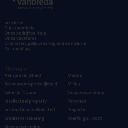
Inzich­ten
Duur­zaam­heid
Onze bedrijfs­cul­tuur
Onze vaca­tu­res
Diver­si­teit, gelijk­waar­dig­heid en inclusie
Part­ner­ships
The­ma’s
Aan­spra­ke­lijk­heid
Mari­ne
Beroeps­aan­spra­ke­lijk­heid
Mili­eu
Cyber
&
fraude
Oogst­ver­ze­ke­ring
Intel­lec­tu­al property
Per­so­nen
Inter­na­ti­o­na­le Mobiliteit
Pro­per­ty
Kre­diet­ver­ze­ke­ring
Voer­tuig
&
vloot
Kunst­ver­ze­ke­ring