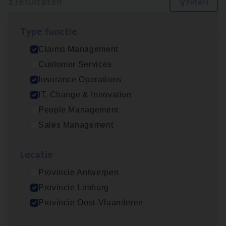
2 resultaten
Filters
Type func­tie
Scha­de­be­heer­der verzekeringen
Claims Management
Claims Management
Customer Services
Sint-Niklaas/Temse
Insurance Operations
IT, Change & Innovation
People Management
Dos­sier­be­heer­der Pro­per­ty verzekeringen
Sales Management
Insurance Operations
Loca­tie
Antwerpen en Hasselt
Provincie Antwerpen
Provincie Limburg
Lees onze verhalen
Provincie Oost-Vlaanderen
Meer dan collega’s: hoe Julie en Aurélie elkaar