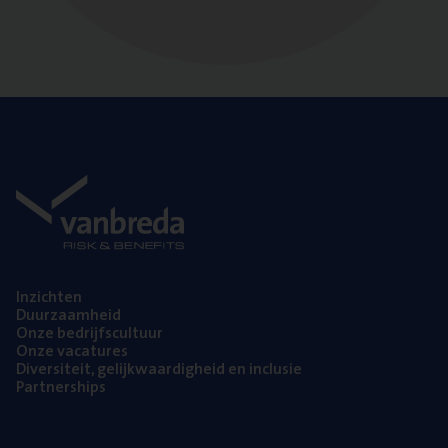
Inzich­ten
Duur­zaam­heid
Onze bedrijfs­cul­tuur
Onze vaca­tu­res
Diver­si­teit, gelijk­waar­dig­heid en inclusie
Part­ner­ships