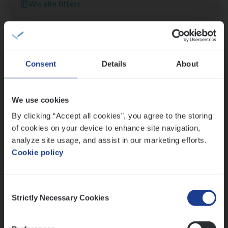
Wis alle filters
versterken
Mathias houdt van diepgaande dossiers én droge
humor
Thalia zoekt graag oplossingen, in games én op het
werk
Consent
Details
About
We use cookies
Ons sollicitatieproces
By clicking “Accept all cookies”, you agree to the storing
of cookies on your device to enhance site navigation,
analyze site usage, and assist in our marketing efforts.
Cookie policy
Consent
Strictly Necessary Cookies
Selection