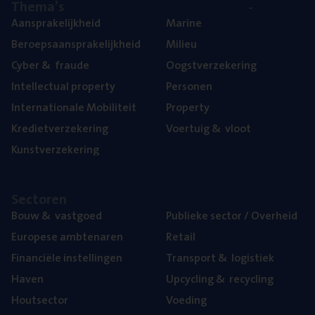
The­ma’s
Aan­spra­ke­lijk­heid
Mari­ne
Beroeps­aan­spra­ke­lijk­heid
Mili­eu
Cyber
&
fraude
Oogst­ver­ze­ke­ring
Intel­lec­tu­al property
Per­so­nen
Inter­na­ti­o­na­le Mobiliteit
Pro­per­ty
Kre­diet­ver­ze­ke­ring
Voer­tuig
&
vloot
Kunst­ver­ze­ke­ring
Sec­to­ren
Bouw
&
vastgoed
Publie­ke sec­tor / Overheid
Euro­pe­se ambtenaren
Retail
Finan­ci­ë­le instellingen
Trans­port
&
logistiek
Haven
Upcy­cling
&
recycling
Hout­sec­tor
Voe­ding