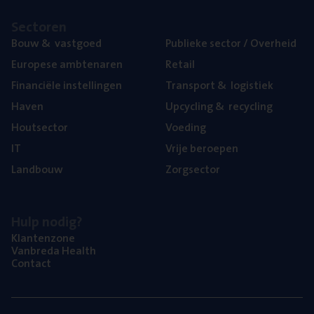
Sec­to­ren
Bouw
&
vastgoed
Publie­ke sec­tor / Overheid
Euro­pe­se ambtenaren
Retail
Finan­ci­ë­le instellingen
Trans­port
&
logistiek
Haven
Upcy­cling
&
recycling
Hout­sec­tor
Voe­ding
IT
Vrije beroe­pen
Land­bouw
Zorg­sec­tor
Hulp nodig?
Klan­ten­zo­ne
Van­b­re­da Health
Con­tact