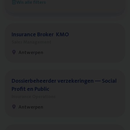
Wis alle filters
Antwerpen
Insu­ran­ce Bro­ker
KMO
Sales Management
Antwerpen
Dos­sier­be­heer­der ver­ze­ke­rin­gen — Soci­al
Pro­fit en Public
Insurance Operations
Antwerpen