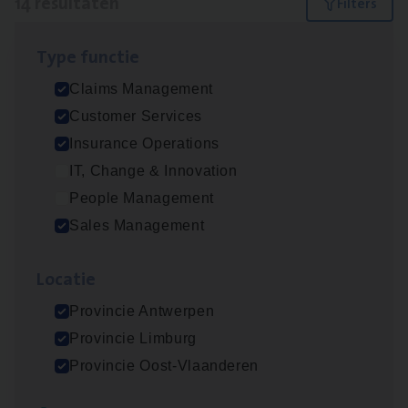
14 resultaten
Filters
Type func­tie
Scha­de­be­heer­der verzekeringen
Claims Management
Claims Management
Customer Services
Sint-Niklaas/Temse
Insurance Operations
IT, Change & Innovation
People Management
Scha­de Expert Fleet
Sales Management
Claims Management
Loca­tie
Antwerpen
Provincie Antwerpen
Provincie Limburg
Insu­ran­ce Bro­ker Trans­port
&
Logistiek
Provincie Oost-Vlaanderen
Sales Management