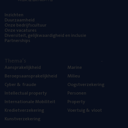
Inzich­ten
Duur­zaam­heid
Onze bedrijfs­cul­tuur
Onze vaca­tu­res
Diver­si­teit, gelijk­waar­dig­heid en inclusie
Part­ner­ships
The­ma’s
Aan­spra­ke­lijk­heid
Mari­ne
Beroeps­aan­spra­ke­lijk­heid
Mili­eu
Cyber
&
fraude
Oogst­ver­ze­ke­ring
Intel­lec­tu­al property
Per­so­nen
Inter­na­ti­o­na­le Mobiliteit
Pro­per­ty
Kre­diet­ver­ze­ke­ring
Voer­tuig
&
vloot
Kunst­ver­ze­ke­ring