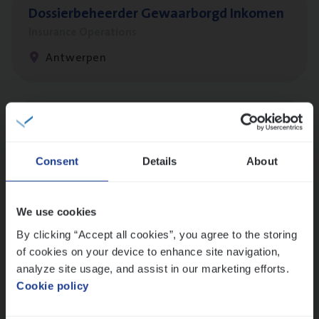
Dos­sier­be­heer­der Gewaar­borgd Inkomen
Insurance Operations
Antwerpen
Dos­sier­be­heer­der Onder­ne­min­gen Van­b­
re­da Huys­mans — Mechelen
Consent
Details
About
Insurance Operations
Mechelen
We use cookies
By clicking “Accept all cookies”, you agree to the storing
of cookies on your device to enhance site navigation,
Dos­sier­be­heer­der Pro­per­ty verzekeringen
analyze site usage, and assist in our marketing efforts.
Insurance Operations
Cookie policy
Antwerpen en Hasselt