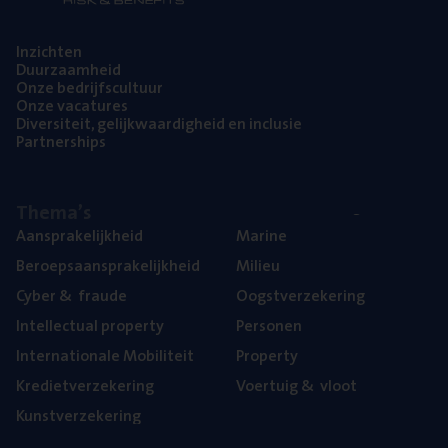
Inzich­ten
Duur­zaam­heid
Onze bedrijfs­cul­tuur
Onze vaca­tu­res
Diver­si­teit, gelijk­waar­dig­heid en inclusie
Part­ner­ships
The­ma’s
Aan­spra­ke­lijk­heid
Mari­ne
Beroeps­aan­spra­ke­lijk­heid
Mili­eu
Cyber
&
fraude
Oogst­ver­ze­ke­ring
Intel­lec­tu­al property
Per­so­nen
Inter­na­ti­o­na­le Mobiliteit
Pro­per­ty
Kre­diet­ver­ze­ke­ring
Voer­tuig
&
vloot
Kunst­ver­ze­ke­ring