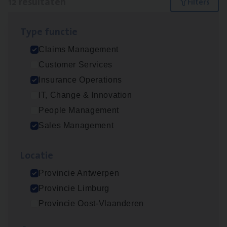
12 resultaten
Filters
Type func­tie
Advisor/​Configuratie ana­lyst Part­ner in
Claims Management
Benefits
Customer Services
Insurance Operations
Insurance Operations
Beveren
IT, Change & Innovation
People Management
Sales Management
Busi­ness Mana­ger Mari­ne Cargo
People Management, Sales Management
Loca­tie
Antwerpen
Provincie Antwerpen
Provincie Limburg
Provincie Oost-Vlaanderen
Claims­hand­ler Fleet
&
Bike