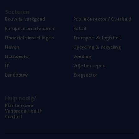
Sec­to­ren
Bouw
&
vastgoed
Publie­ke sec­tor / Overheid
Euro­pe­se ambtenaren
Retail
Finan­ci­ë­le instellingen
Trans­port
&
logistiek
Haven
Upcy­cling
&
recycling
Hout­sec­tor
Voe­ding
IT
Vrije beroe­pen
Land­bouw
Zorg­sec­tor
Hulp nodig?
Klan­ten­zo­ne
Van­b­re­da Health
Con­tact