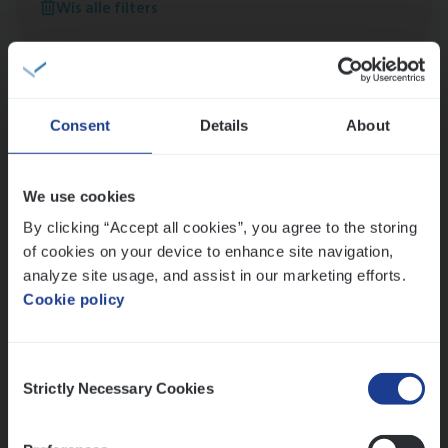
Wis alle filters
versterken
Mathias houdt van diepgaande dossiers én droge
humor
Thalia zoekt graag oplossingen, in games én op het
werk
Consent
Details
About
We use cookies
Ons sollicitatieproces
By clicking “Accept all cookies”, you agree to the storing
of cookies on your device to enhance site navigation,
analyze site usage, and assist in our marketing efforts.
Cookie policy
Consent
Strictly Necessary Cookies
Selection