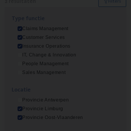
2 resultaten
Filters
Type func­tie
Dos­sier­be­heer­der Pro­per­ty verzekeringen
Claims Management
Insurance Operations
Customer Services
Antwerpen en Hasselt
Insurance Operations
IT, Change & Innovation
People Management
Scha­de­be­heer­der verzekeringen
Sales Management
Claims Management
Loca­tie
Sint-Niklaas/Temse
Provincie Antwerpen
Provincie Limburg
Lees onze verhalen
Provincie Oost-Vlaanderen
Meer dan collega’s: hoe Julie en Aurélie elkaar