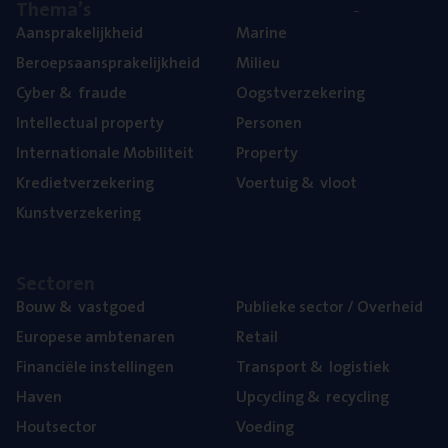
The­ma’s
Aan­spra­ke­lijk­heid
Mari­ne
Beroeps­aan­spra­ke­lijk­heid
Mili­eu
Cyber
&
fraude
Oogst­ver­ze­ke­ring
Intel­lec­tu­al property
Per­so­nen
Inter­na­ti­o­na­le Mobiliteit
Pro­per­ty
Kre­diet­ver­ze­ke­ring
Voer­tuig
&
vloot
Kunst­ver­ze­ke­ring
Sec­to­ren
Bouw
&
vastgoed
Publie­ke sec­tor / Overheid
Euro­pe­se ambtenaren
Retail
Finan­ci­ë­le instellingen
Trans­port
&
logistiek
Haven
Upcy­cling
&
recycling
Hout­sec­tor
Voe­ding