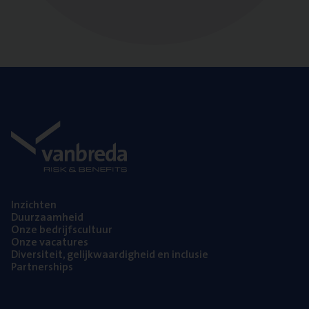
Inzich­ten
Duur­zaam­heid
Onze bedrijfs­cul­tuur
Onze vaca­tu­res
Diver­si­teit, gelijk­waar­dig­heid en inclusie
Part­ner­ships