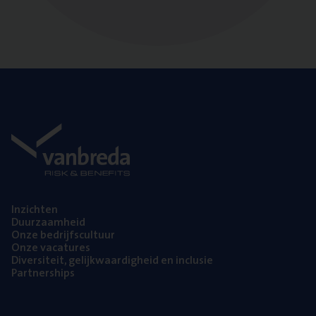
Inzich­ten
Duur­zaam­heid
Onze bedrijfs­cul­tuur
Onze vaca­tu­res
Diver­si­teit, gelijk­waar­dig­heid en inclusie
Part­ner­ships