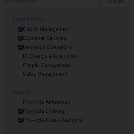
2 resultaten
Filters
Type func­tie
Dos­sier­be­heer­der Pro­per­ty verzekeringen
Claims Management
Insurance Operations
Customer Services
Antwerpen en Hasselt
Insurance Operations
IT, Change & Innovation
People Management
Scha­de­be­heer­der verzekeringen
Sales Management
Claims Management
Loca­tie
Sint-Niklaas/Temse
Provincie Antwerpen
Provincie Limburg
Lees onze verhalen
Provincie Oost-Vlaanderen
Meer dan collega’s: hoe Julie en Aurélie elkaar