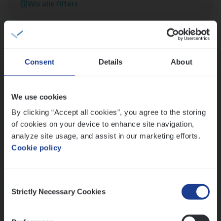
Wis alle filters
versterken
Mathias houdt van diepgaande dossiers én droge
humor
Thalia zoekt graag oplossingen, in games én op het
werk
Consent
Details
About
We use cookies
Ons sollicitatieproces
By clicking “Accept all cookies”, you agree to the storing
of cookies on your device to enhance site navigation,
analyze site usage, and assist in our marketing efforts.
Cookie policy
Consent
Strictly Necessary Cookies
Selection