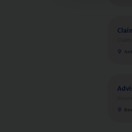
Clai
Clai
An
Advi
Insur
Be