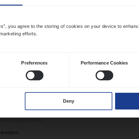
chelen
es”, you agree to the storing of cookies on your device to enhanc
marketing efforts.
sier­be­heer­der Gewaar­borgd Inkomen
ance Operations
Preferences
Performance Cookies
twerpen
Deny
t Exe­cu­ti­ve Marine
ance Operations
twerpen