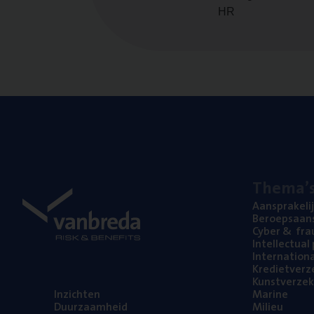
HR
The­ma’
Aan­spra­ke­li
Beroeps­aan­s
Cyber
&
fra
Intel­lec­tu­a
Inter­na­ti­o­
Kre­diet­ver­z
Kunst­ver­ze­k
Inzich­ten
Mari­ne
Duur­zaam­heid
Mili­eu