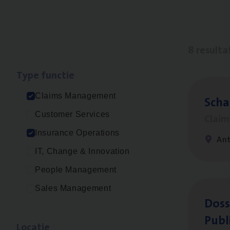
8 resulta
Type func­tie
Claims Management
Scha
Customer Services
Clai
Insurance Operations
An
IT, Change & Innovation
People Management
Sales Management
Dos­s
Publ
Loca­tie