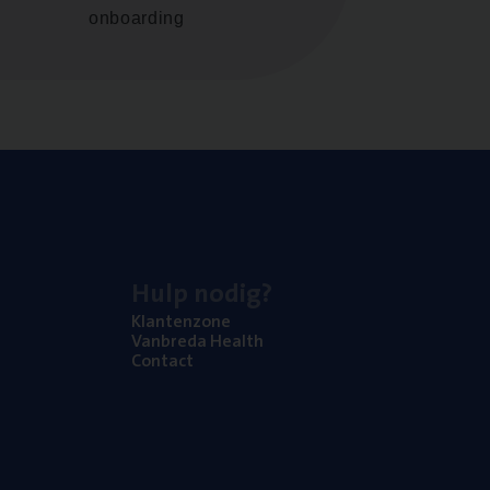
onboarding
Hulp nodig?
Klan­ten­zo­ne
Van­b­re­da Health
Con­tact