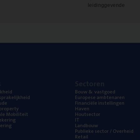
leidinggevende
s
Sec­to­ren
jk­heid
Bouw
&
vastgoed
pra­ke­lijk­heid
Euro­pe­se ambtenaren
ude
Finan­ci­ë­le instellingen
l property
Haven
na­le Mobiliteit
Hout­sec­tor
e­ke­ring
IT
e­ring
Land­bouw
Publie­ke sec­tor / Overheid
Retail