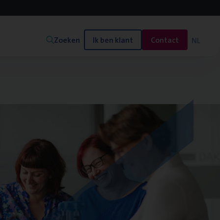
Zoeken
Ik ben klant
Contact
NL