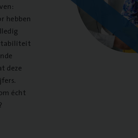
oven:
oor hebben
lledig
tabiliteit
ende
at deze
fers.
 om écht
?