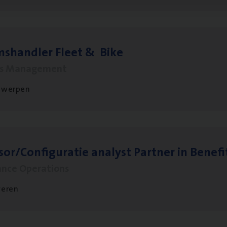
ms­hand­ler Fleet
&
Bike
ms Management
twerpen
sor/​Configuratie ana­lyst Part­ner in Benefi
ance Operations
veren