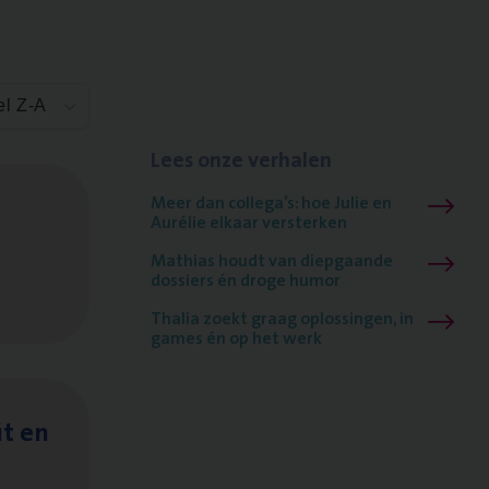
el Z-A
Lees onze verhalen
Meer dan collega’s: hoe Julie en
Aurélie elkaar versterken
Mathias houdt van diepgaande
dossiers én droge humor
Thalia zoekt graag oplossingen, in
games én op het werk
it en