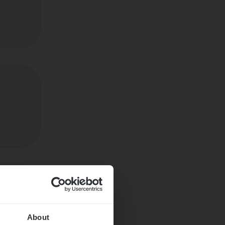
Huys­
About