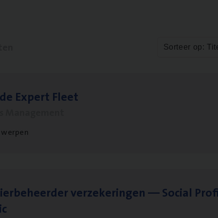
ten
Sorteer op: Tit
­de Expert Fleet
ms Management
twerpen
ier­be­heer­der ver­ze­ke­rin­gen — Soci­al Pro­f
ic