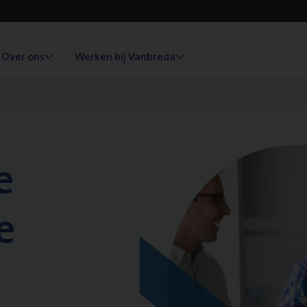
Over ons
Werken bij Vanbreda
e
e