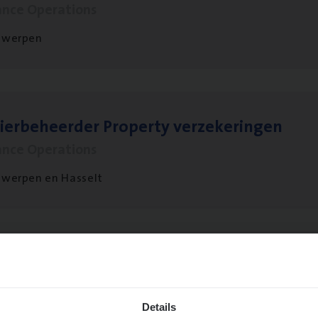
ance Operations
twerpen
ier­be­heer­der Pro­per­ty verzekeringen
ance Operations
werpen en Hasselt
ier­be­heer­der Onder­ne­min­gen Van­b­re­da 
s — Mechelen
ance Operations
Details