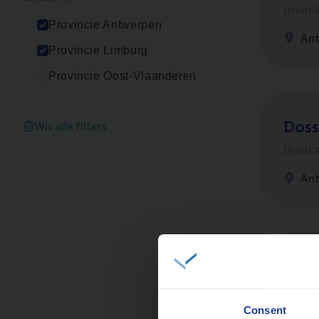
Insur
Provincie Antwerpen
An
Provincie Limburg
Provincie Oost-Vlaanderen
Dos­s
Wis alle filters
Insur
Ant
Dos­s
man
Insur
Consent