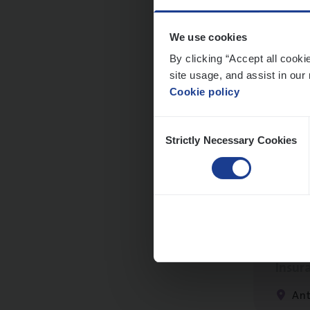
Me
We use cookies
By clicking “Accept all cooki
site usage, and assist in our 
Cookie policy
Dos­
Consent
Insur
Strictly Necessary Cookies
Selection
An
Clien
Insur
An