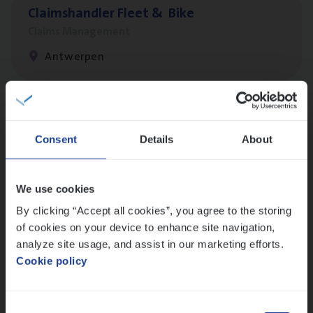
Claims­hand­ler Fleet
&
Bike
Claims Management
Antwerpen
Advisor/​Configuratie ana­lyst Part­ner in
Benefits
Consent
Details
About
Insurance Operations
Beveren
We use cookies
By clicking “Accept all cookies”, you agree to the storing
of cookies on your device to enhance site navigation,
analyze site usage, and assist in our marketing efforts.
Dos­sier­be­heer­der ver­ze­ke­rin­gen — Soci­al
Cookie policy
Pro­fit en Public
Insurance Operations
Consent