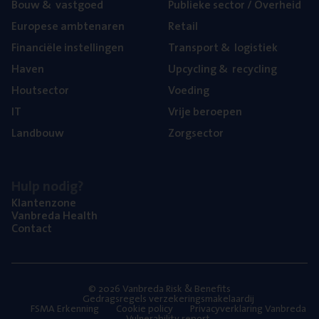
Bouw
&
vastgoed
Publie­ke sec­tor / Overheid
Euro­pe­se ambtenaren
Retail
Finan­ci­ë­le instellingen
Trans­port
&
logistiek
Haven
Upcy­cling
&
recycling
Hout­sec­tor
Voe­ding
IT
Vrije beroe­pen
Land­bouw
Zorg­sec­tor
Hulp nodig?
Klan­ten­zo­ne
Van­b­re­da Health
Con­tact
© 2026 Vanbreda Risk & Benefits
Gedragsregels verzekeringsmakelaardij
FSMA Erkenning
Cookie policy
Privacyverklaring Vanbreda
Vulnerability report