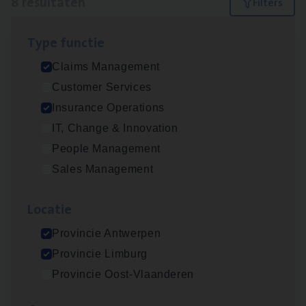
8 resultaten
Filters
Type func­tie
Dos­sier­be­heer­der Gewaar­borgd Inkomen
Claims Management
Insurance Operations
Customer Services
Antwerpen
Insurance Operations
IT, Change & Innovation
People Management
Dos­sier­be­heer­der Onder­ne­min­gen Van­b­
Sales Management
re­da Huys­mans — Mechelen
Insurance Operations
Loca­tie
Mechelen
Provincie Antwerpen
Provincie Limburg
Provincie Oost-Vlaanderen
Dos­sier­be­heer­der Pro­per­ty verzekeringen