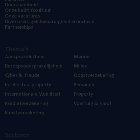
Duur­zaam­heid
Onze bedrijfs­cul­tuur
Onze vaca­tu­res
Diver­si­teit, gelijk­waar­dig­heid en inclusie
Part­ner­ships
The­ma’s
Aan­spra­ke­lijk­heid
Mari­ne
Beroeps­aan­spra­ke­lijk­heid
Mili­eu
Cyber
&
fraude
Oogst­ver­ze­ke­ring
Intel­lec­tu­al property
Per­so­nen
Inter­na­ti­o­na­le Mobiliteit
Pro­per­ty
Kre­diet­ver­ze­ke­ring
Voer­tuig
&
vloot
Kunst­ver­ze­ke­ring
Sec­to­ren