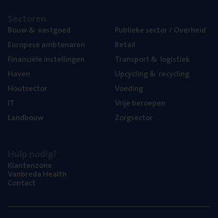
Sec­to­ren
Bouw
&
vastgoed
Publie­ke sec­tor / Overheid
Euro­pe­se ambtenaren
Retail
Finan­ci­ë­le instellingen
Trans­port
&
logistiek
Haven
Upcy­cling
&
recycling
Hout­sec­tor
Voe­ding
IT
Vrije beroe­pen
Land­bouw
Zorg­sec­tor
Hulp nodig?
Klan­ten­zo­ne
Van­b­re­da Health
Con­tact