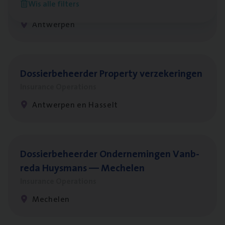
Wis alle filters
Insurance Operations
Antwerpen
Dos­sier­be­heer­der Pro­per­ty verzekeringen
Insurance Operations
Antwerpen en Hasselt
Dos­sier­be­heer­der Onder­ne­min­gen Van­b­
re­da Huys­mans — Mechelen
Insurance Operations
Mechelen