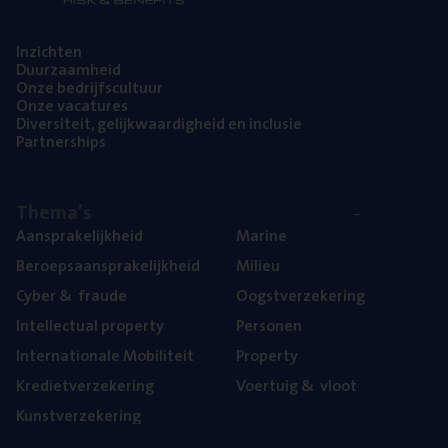
Inzich­ten
Duur­zaam­heid
Onze bedrijfs­cul­tuur
Onze vaca­tu­res
Diver­si­teit, gelijk­waar­dig­heid en inclusie
Part­ner­ships
The­ma’s
Aan­spra­ke­lijk­heid
Mari­ne
Beroeps­aan­spra­ke­lijk­heid
Mili­eu
Cyber
&
fraude
Oogst­ver­ze­ke­ring
Intel­lec­tu­al property
Per­so­nen
Inter­na­ti­o­na­le Mobiliteit
Pro­per­ty
Kre­diet­ver­ze­ke­ring
Voer­tuig
&
vloot
Kunst­ver­ze­ke­ring