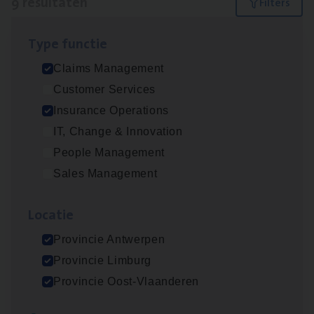
9 resultaten
Filters
Type func­tie
Scha­de­be­heer­der verzekeringen
Claims Management
Claims Management
Customer Services
Sint-Niklaas/Temse
Insurance Operations
IT, Change & Innovation
People Management
Scha­de Expert Fleet
Sales Management
Claims Management
Loca­tie
Antwerpen
Provincie Antwerpen
Provincie Limburg
Dos­sier­be­heer­der ver­ze­ke­rin­gen — Soci­al
Provincie Oost-Vlaanderen
Pro­fit en Public