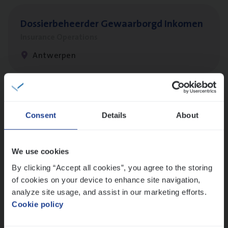
Dos­sier­be­heer­der Gewaar­borgd Inkomen
Insurance Operations
Antwerpen
Client Exe­cu­ti­ve Marine
Consent
Details
About
Insurance Operations
Antwerpen
We use cookies
By clicking “Accept all cookies”, you agree to the storing
of cookies on your device to enhance site navigation,
Claims­hand­ler Fleet
&
Bike
analyze site usage, and assist in our marketing efforts.
Claims Management
Cookie policy
Antwerpen