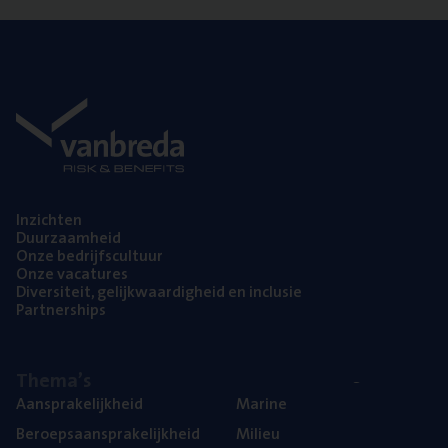
Inzich­ten
Duur­zaam­heid
Onze bedrijfs­cul­tuur
Onze vaca­tu­res
Diver­si­teit, gelijk­waar­dig­heid en inclusie
Part­ner­ships
The­ma’s
Aan­spra­ke­lijk­heid
Mari­ne
Beroeps­aan­spra­ke­lijk­heid
Mili­eu