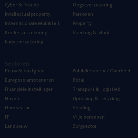
Cyber
&
fraude
Oogst­ver­ze­ke­ring
Intel­lec­tu­al property
Per­so­nen
Inter­na­ti­o­na­le Mobiliteit
Pro­per­ty
Kre­diet­ver­ze­ke­ring
Voer­tuig
&
vloot
Kunst­ver­ze­ke­ring
Sec­to­ren
Bouw
&
vastgoed
Publie­ke sec­tor / Overheid
Euro­pe­se ambtenaren
Retail
Finan­ci­ë­le instellingen
Trans­port
&
logistiek
Haven
Upcy­cling
&
recycling
Hout­sec­tor
Voe­ding
IT
Vrije beroe­pen
Land­bouw
Zorg­sec­tor