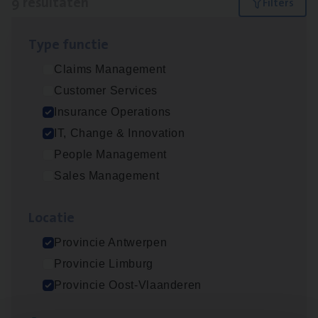
9 resultaten
Filters
Type func­tie
Test Ana­lyst
Claims Management
IT, Change & Innovation
Customer Services
Antwerpen
Insurance Operations
IT, Change & Innovation
People Management
Vorige
Volgende
Sales Management
Loca­tie
Lees onze verhalen
Provincie Antwerpen
Meer dan collega’s: hoe Julie en Aurélie elkaar
Provincie Limburg
versterken
Provincie Oost-Vlaanderen
Mathias houdt van diepgaande dossiers én droge
humor