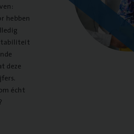
oven:
oor hebben
lledig
tabiliteit
ende
at deze
fers.
 om écht
?