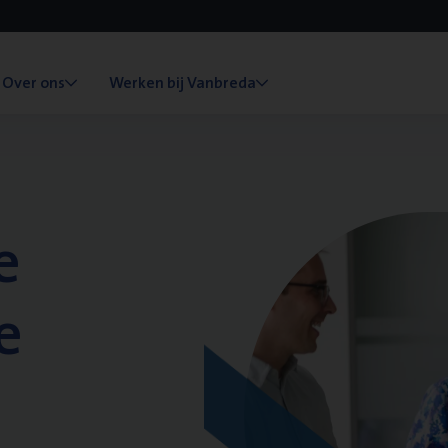
Over ons
Werken bij Vanbreda
e
e