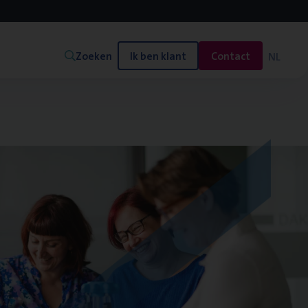
Zoeken
Ik ben klant
Contact
NL