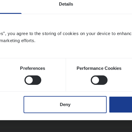
Details
o­ra­te Insu­ran­ce Bro­ker Property
es”, you agree to the storing of cookies on your device to enhanc
s Management
marketing efforts.
twerpen
Preferences
Performance Cookies
to­mer Care Expert Hospitalisatieverzekeri
mer Services
Deny
twerpen