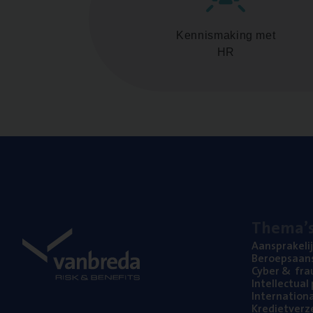
Kennismaking met
HR
The­ma’
Aan­spra­ke­li
Beroeps­aan­s
Cyber
&
fra
Intel­lec­tu­a
Inter­na­ti­o­
Kre­diet­ver­z