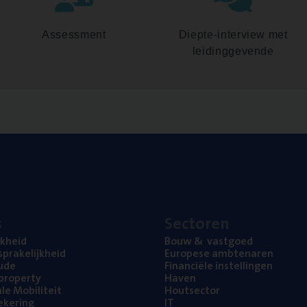
Assessment
Diepte-interview met
leidinggevende
s
Sec­to­ren
jk­heid
Bouw
&
vastgoed
pra­ke­lijk­heid
Euro­pe­se ambtenaren
ude
Finan­ci­ë­le instellingen
l property
Haven
na­le Mobiliteit
Hout­sec­tor
e­ke­ring
IT