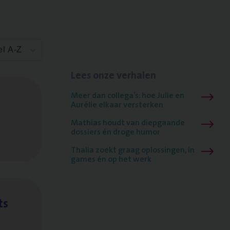
el A-Z
Lees onze verhalen
Meer dan collega’s: hoe Julie en
Aurélie elkaar versterken
Mathias houdt van diepgaande
dossiers én droge humor
Thalia zoekt graag oplossingen, in
games én op het werk
ts