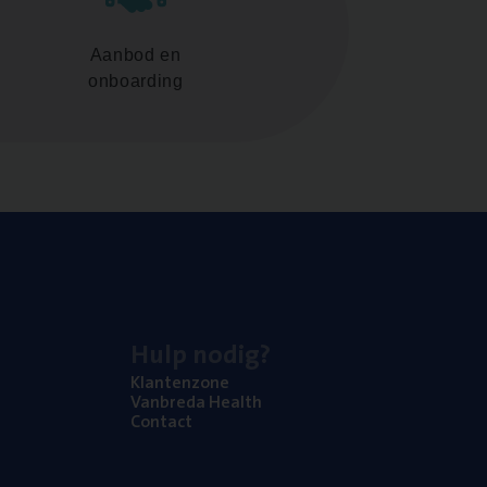
Aanbod en
onboarding
Hulp nodig?
Klan­ten­zo­ne
Van­b­re­da Health
Con­tact