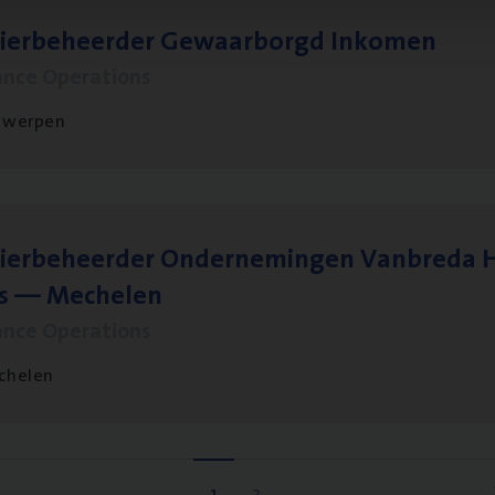
sier­be­heer­der Gewaar­borgd Inkomen
ance Operations
twerpen
ier­be­heer­der Onder­ne­min­gen Van­b­re­da 
s — Mechelen
ance Operations
chelen
1
2