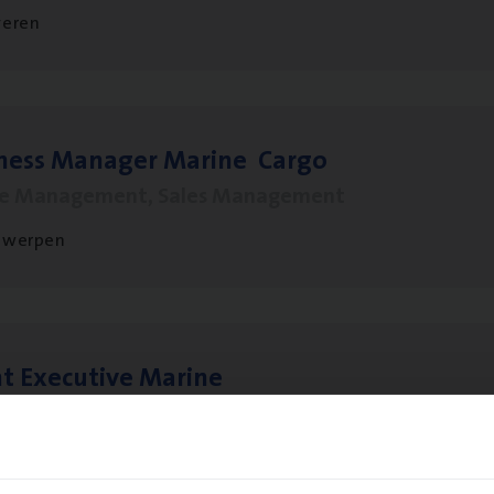
veren
­ness Mana­ger Mari­ne Cargo
le Management, Sales Management
twerpen
t Exe­cu­ti­ve Marine
ance Operations
twerpen