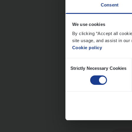
Consent
Cor­p
We use cookies
By clicking “Accept all cooki
Sale
site usage, and assist in our 
An
Cookie policy
Consent
Strictly Necessary Cookies
Selection
Cus­
Custo
An