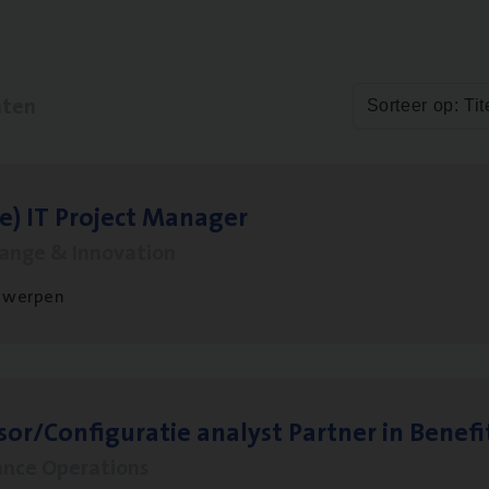
aten
Sorteer op: Tit
le)
IT
Pro­ject Manager
hange & Innovation
twerpen
sor/​Configuratie ana­lyst Part­ner in Benefi
ance Operations