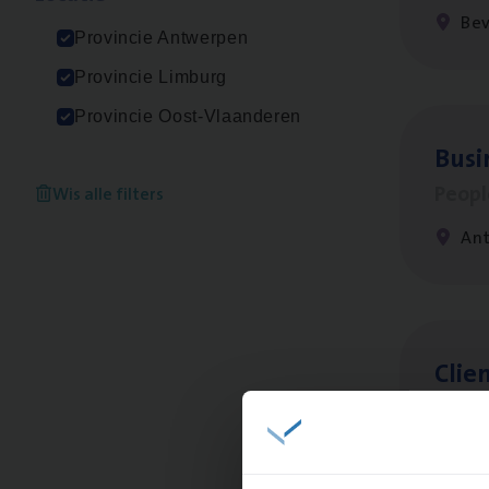
Be
Provincie Antwerpen
Provincie Limburg
Provincie Oost-Vlaanderen
Busi
Peop
Wis alle filters
An
Clien
Insur
An