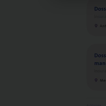
Dos­
Insur
An
Dos­s
man
Insur
Me
Vorige