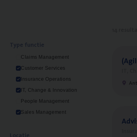
14 result
Type func­tie
Claims Management
(Agi­
Customer Services
IT, C
Insurance Operations
An
IT, Change & Innovation
People Management
Sales Management
Advi
Insur
Loca­tie