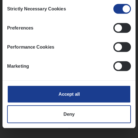
Consent
Strictly Necessary Cookies
Selection
Vorige
Volgende
Preferences
Lees onze verhalen
Performance Cookies
Meer dan collega’s: hoe Julie en Aurélie elkaar
versterken
Marketing
Mathias houdt van diepgaande dossiers én droge
humor
Thalia zoekt graag oplossingen, in games én op het
werk
Accept all
Deny
Ons sollicitatieproces