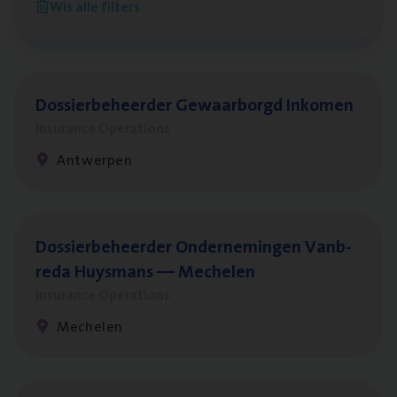
Wis alle filters
Antwerpen
Dos­sier­be­heer­der Gewaar­borgd Inkomen
Insurance Operations
Antwerpen
Dos­sier­be­heer­der Onder­ne­min­gen Van­b­
re­da Huys­mans — Mechelen
Insurance Operations
Mechelen