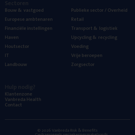
Sec­to­ren
Bouw
&
vastgoed
Publie­ke sec­tor / Overheid
Euro­pe­se ambtenaren
Retail
Finan­ci­ë­le instellingen
Trans­port
&
logistiek
Haven
Upcy­cling
&
recycling
Hout­sec­tor
Voe­ding
IT
Vrije beroe­pen
Land­bouw
Zorg­sec­tor
Hulp nodig?
Klan­ten­zo­ne
Van­b­re­da Health
Con­tact
© 2026 Vanbreda Risk & Benefits
Gedragsregels verzekeringsmakelaardij