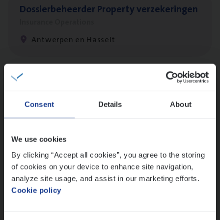
Dos­sier­be­heer­der Pro­per­ty verzekeringen
Insurance Operations
Antwerpen en Hasselt
Client Exe­cu­ti­ve Marine
Insurance Operations
Consent
Details
About
Antwerpen
We use cookies
By clicking “Accept all cookies”, you agree to the storing
Busi­ness Mana­ger Mari­ne Cargo
of cookies on your device to enhance site navigation,
People Management, Sales Management
analyze site usage, and assist in our marketing efforts.
Cookie policy
Antwerpen