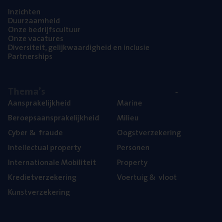
Inzich­ten
Duur­zaam­heid
Onze bedrijfs­cul­tuur
Onze vaca­tu­res
Diver­si­teit, gelijk­waar­dig­heid en inclusie
Part­ner­ships
The­ma’s
Aan­spra­ke­lijk­heid
Mari­ne
Beroeps­aan­spra­ke­lijk­heid
Mili­eu
Cyber
&
fraude
Oogst­ver­ze­ke­ring
Intel­lec­tu­al property
Per­so­nen
Inter­na­ti­o­na­le Mobiliteit
Pro­per­ty
Kre­diet­ver­ze­ke­ring
Voer­tuig
&
vloot
Kunst­ver­ze­ke­ring