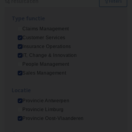
14 resultaten
Filters
Type func­tie
IT
Busi­ness Analyst
Claims Management
IT, Change & Innovation
Customer Services
Antwerpen
Insurance Operations
IT, Change & Innovation
People Management
Insu­ran­ce Bro­ker Trans­port
&
Logistiek
Sales Management
Sales Management
Loca­tie
Antwerpen
Provincie Antwerpen
Provincie Limburg
(Agi­le)
IT
Pro­ject Manager
Provincie Oost-Vlaanderen
IT, Change & Innovation