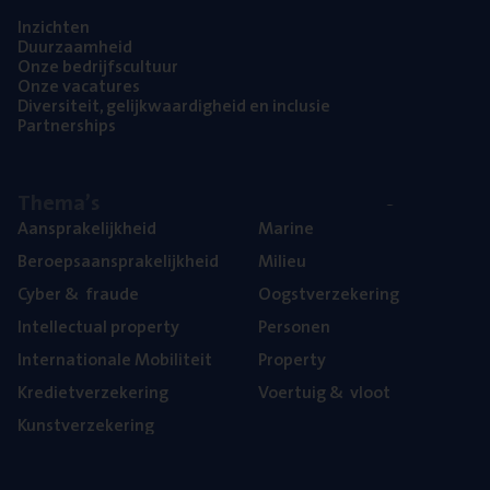
Inzich­ten
Duur­zaam­heid
Onze bedrijfs­cul­tuur
Onze vaca­tu­res
Diver­si­teit, gelijk­waar­dig­heid en inclusie
Part­ner­ships
The­ma’s
Aan­spra­ke­lijk­heid
Mari­ne
Beroeps­aan­spra­ke­lijk­heid
Mili­eu
Cyber
&
fraude
Oogst­ver­ze­ke­ring
Intel­lec­tu­al property
Per­so­nen
Inter­na­ti­o­na­le Mobiliteit
Pro­per­ty
Kre­diet­ver­ze­ke­ring
Voer­tuig
&
vloot
Kunst­ver­ze­ke­ring