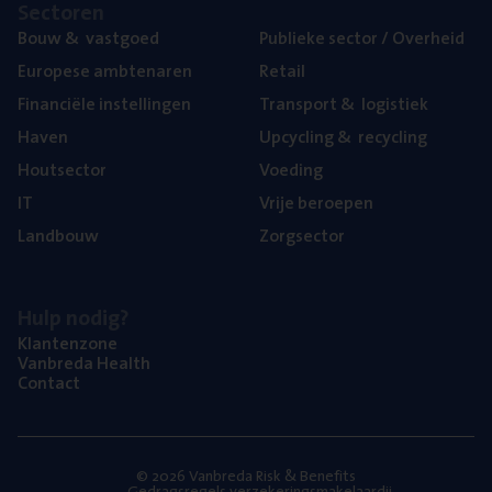
Sec­to­ren
Bouw
&
vastgoed
Publie­ke sec­tor / Overheid
Euro­pe­se ambtenaren
Retail
Finan­ci­ë­le instellingen
Trans­port
&
logistiek
Haven
Upcy­cling
&
recycling
Hout­sec­tor
Voe­ding
IT
Vrije beroe­pen
Land­bouw
Zorg­sec­tor
Hulp nodig?
Klan­ten­zo­ne
Van­b­re­da Health
Con­tact
© 2026 Vanbreda Risk & Benefits
Gedragsregels verzekeringsmakelaardij