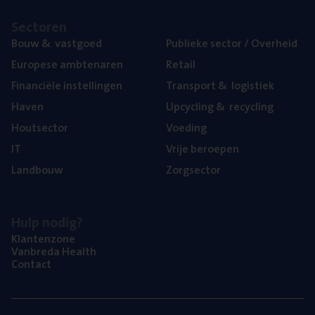
Sec­to­ren
Bouw
&
vastgoed
Publie­ke sec­tor / Overheid
Euro­pe­se ambtenaren
Retail
Finan­ci­ë­le instellingen
Trans­port
&
logistiek
Haven
Upcy­cling
&
recycling
Hout­sec­tor
Voe­ding
IT
Vrije beroe­pen
Land­bouw
Zorg­sec­tor
Hulp nodig?
Klan­ten­zo­ne
Van­b­re­da Health
Con­tact