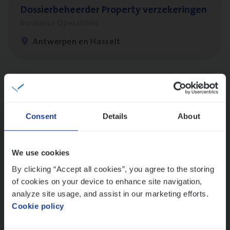
Dos­sier­be­heer­der Pro­per­ty verzekeringen
Insurance Operations
Antwerpen en Hasselt
Dos­sier­be­heer­der Onder­ne­min­gen Van­b­
re­da Huys­mans — Mechelen
Consent
Details
About
Insurance Operations
Mechelen
We use cookies
By clicking “Accept all cookies”, you agree to the storing
of cookies on your device to enhance site navigation,
Dos­sier­be­heer­der Gewaar­borgd Inkomen
analyze site usage, and assist in our marketing efforts.
Insurance Operations
Cookie policy
Antwerpen