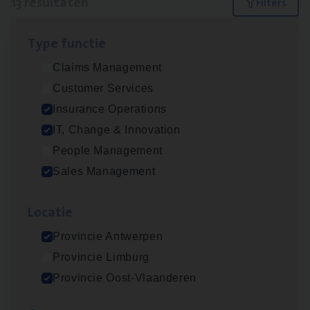
13 resultaten
Filters
Type func­tie
Test Ana­lyst
Claims Management
IT, Change & Innovation
Customer Services
Antwerpen
Insurance Operations
IT, Change & Innovation
People Management
IT
Busi­ness Analyst
Sales Management
IT, Change & Innovation
Loca­tie
Antwerpen
Provincie Antwerpen
Provincie Limburg
Insu­ran­ce Bro­ker Trans­port
&
Logistiek
Provincie Oost-Vlaanderen
Sales Management