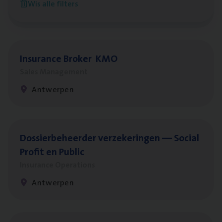
Wis alle filters
Antwerpen
Insu­ran­ce Bro­ker
KMO
Sales Management
Antwerpen
Dos­sier­be­heer­der ver­ze­ke­rin­gen — Soci­al
Pro­fit en Public
Insurance Operations
Antwerpen