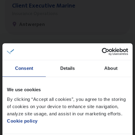
Client Exe­cu­ti­ve Marine
Insurance Operations
Antwerpen
Cus­to­mer Care Expert
Hospitalisatieverzekeringen
Consent
Details
About
Customer Services
Antwerpen
We use cookies
By clicking “Accept all cookies”, you agree to the storing
of cookies on your device to enhance site navigation,
Test Ana­lyst
analyze site usage, and assist in our marketing efforts.
IT, Change & Innovation
Cookie policy
Antwerpen