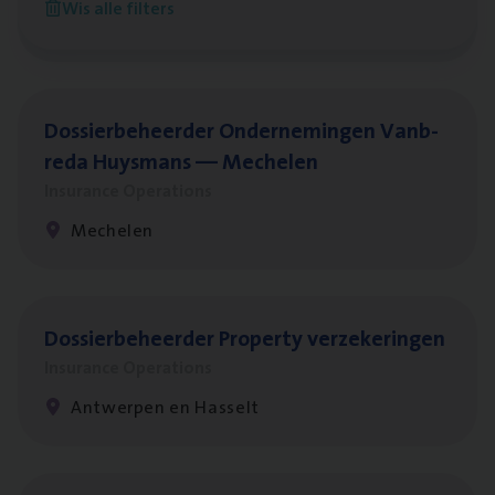
Wis alle filters
Antwerpen
Dos­sier­be­heer­der Onder­ne­min­gen Van­b­
re­da Huys­mans — Mechelen
Insurance Operations
Mechelen
Dos­sier­be­heer­der Pro­per­ty verzekeringen
Insurance Operations
Antwerpen en Hasselt