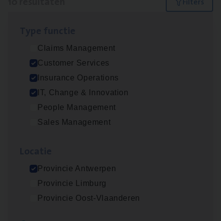
10 resultaten
Filters
Type func­tie
IT
Busi­ness Analyst
Claims Management
IT, Change & Innovation
Customer Services
Antwerpen
Insurance Operations
IT, Change & Innovation
People Management
(Agi­le)
IT
Pro­ject Manager
Sales Management
IT, Change & Innovation
Loca­tie
Antwerpen
Provincie Antwerpen
Provincie Limburg
Dos­sier­be­heer­der Gewaar­borgd Inkomen
Provincie Oost-Vlaanderen
Insurance Operations