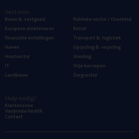
Sec­to­ren
Bouw
&
vastgoed
Publie­ke sec­tor / Overheid
Euro­pe­se ambtenaren
Retail
Finan­ci­ë­le instellingen
Trans­port
&
logistiek
Haven
Upcy­cling
&
recycling
Hout­sec­tor
Voe­ding
IT
Vrije beroe­pen
Land­bouw
Zorg­sec­tor
Hulp nodig?
Klan­ten­zo­ne
Van­b­re­da Health
Con­tact