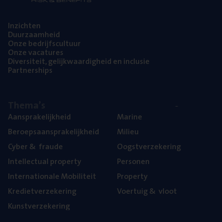
Inzich­ten
Duur­zaam­heid
Onze bedrijfs­cul­tuur
Onze vaca­tu­res
Diver­si­teit, gelijk­waar­dig­heid en inclusie
Part­ner­ships
The­ma’s
Aan­spra­ke­lijk­heid
Mari­ne
Beroeps­aan­spra­ke­lijk­heid
Mili­eu
Cyber
&
fraude
Oogst­ver­ze­ke­ring
Intel­lec­tu­al property
Per­so­nen
Inter­na­ti­o­na­le Mobiliteit
Pro­per­ty
Kre­diet­ver­ze­ke­ring
Voer­tuig
&
vloot
Kunst­ver­ze­ke­ring